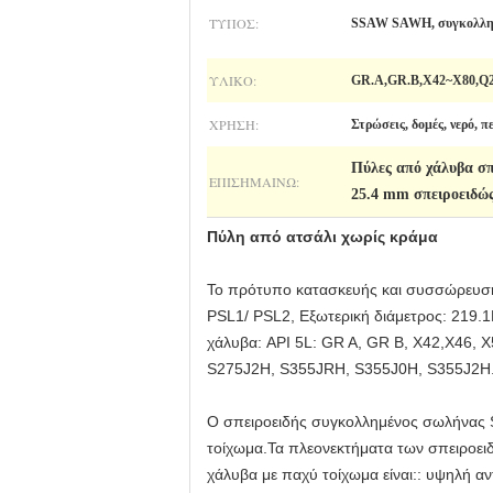
ΤΎΠΟΣ:
SSAW SAWH, συγκολλημ
ΥΛΙΚΌ:
GR.A,GR.B,X42~X80,Q2
ΧΡΉΣΗ:
Στρώσεις, δομές, νερό, π
Πύλες από χάλυβα σπ
ΕΠΙΣΗΜΑΊΝΩ:
25.4 mm σπειροειδώ
Πύλη από ατσάλι χωρίς κράμα
Το πρότυπο κατασκευής και συσσώρευσης
PSL1/ PSL2, Εξωτερική διάμετρος: 219
χάλυβα: API 5L: GR A, GR B, X42,X46, 
S275J2H, S355JRH, S355J0H, S355J2H
Ο σπειροειδής συγκολλημένος σωλήνας 
τοίχωμα.Τα πλεονεκτήματα των σπειροει
χάλυβα με παχύ τοίχωμα είναι:: υψηλή α