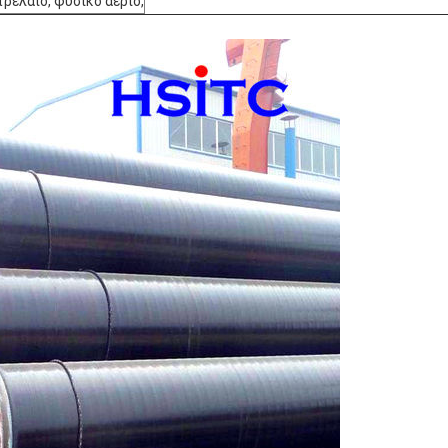
τρέλαιο, φυσικό αέριο,