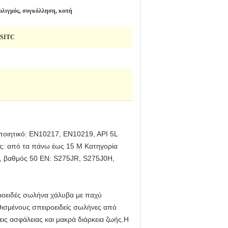
υλιγμός, συγκόλληση, κοπή
SITC
ποιητικό: EN10217, EN10219, API 5L
ς: από τα πάνω έως 15 M Κατηγορία
3, βαθμός 50 EN: S275JR, S275J0H,
ροειδές σωλήνα χάλυβα με παχύ
ισμένους σπειροειδείς σωλήνες από
ις ασφάλειας και μακρά διάρκεια ζωής.Η