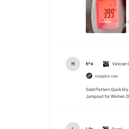
H
h*o
trustpilot.com
Solid Pattern Quick Dr
Jumpsuit for Women 