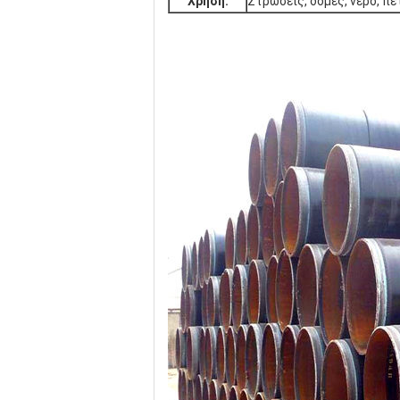
Χρήση:
Στρώσεις, δομές, νερό, πε