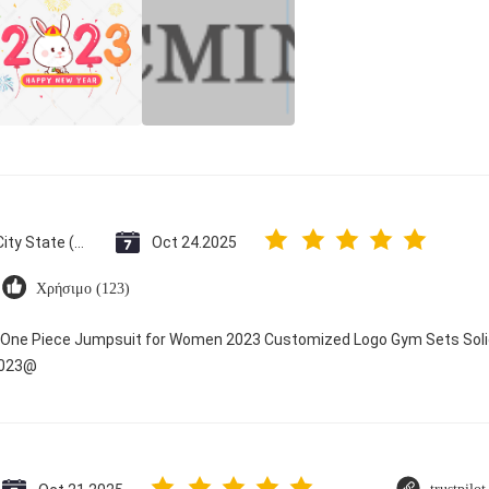
Vatican City State (Holy See)
Oct 24.2025
Χρήσιμο (123)
y One Piece Jumpsuit for Women 2023 Customized Logo Gym Sets Soli
2023@