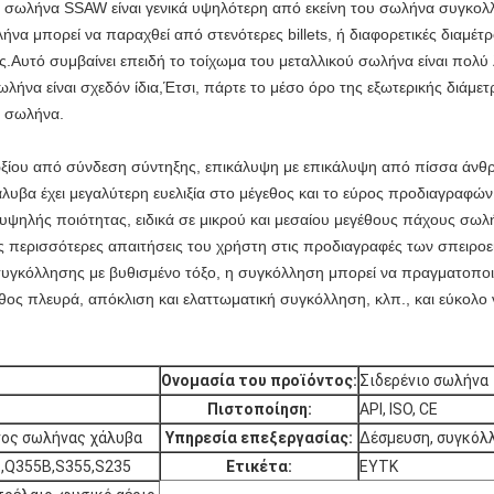
 σωλήνα SSAW είναι γενικά υψηλότερη από εκείνη του σωλήνα συγκολλ
να μπορεί να παραχθεί από στενότερες billets, ή διαφορετικές διαμέ
.Αυτό συμβαίνει επειδή το τοίχωμα του μεταλλικού σωλήνα είναι πολύ 
λήνα είναι σχεδόν ίδια,Έτσι, πάρτε το μέσο όρο της εξωτερικής διάμε
υ σωλήνα.
ξίου από σύνδεση σύντηξης, επικάλυψη με επικάλυψη από πίσσα άνθρ
υβα έχει μεγαλύτερη ευελιξία στο μέγεθος και το εύρος προδιαγραφών
ηλής ποιότητας, ειδικά σε μικρού και μεσαίου μεγέθους πάχους σωλή
ς περισσότερες απαιτήσεις του χρήστη στις προδιαγραφές των σπειρο
γκόλλησης με βυθισμένο τόξο, η συγκόλληση μπορεί να πραγματοποιηθε
ος πλευρά, απόκλιση και ελαττωματική συγκόλληση, κλπ., και εύκολο ν
Ονομασία του προϊόντος:
Σιδερένιο σωλήνα
Πιστοποίηση:
API, ISO, CE
ος σωλήνας χάλυβα
Υπηρεσία επεξεργασίας:
Δέσμευση, συγκόλ
B,Q355B,S355,S235
Ετικέτα:
ΕΥΤΚ