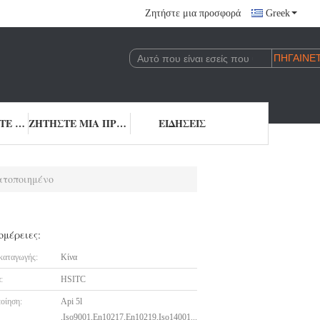
Ζητήστε μια προσφορά
Greek
ΕΠΙΚΟΙΝΩΝΉΣΤΕ ΜΑΖΊ ΜΑΣ
ΖΗΤΉΣΤΕ ΜΙΑ ΠΡΟΣΦΟΡΆ
ΕΙΔΉΣΕΙΣ
ατοποιημένο
ομέρειες:
καταγωγής:
Κίνα
:
HSITC
οίηση:
Api 5l
,Iso9001,En10217,En10219,Iso14001...