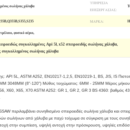
ΥΠΗΡΕΣΊΑ
ένος σωλήνας χάλυβα
Τ
ΕΠΕΞΕΡΓΑΣΊΑΣ:
ΜΆΡΚΑ:
35B,Q355B,S355,S235
H
ετρέλαιο, φυσικό αέριο,
ειροειδώς συγκολλημένες Api 5l
x52 σπειροειδής σωλήνας χάλυβα
,
,
ς συγκολλημένος σωλήνας χάλυβα
: API 5L, ASTM A252, EN10217-1,2,5, EN10219-1, BS, JIS, IS Πιστο
.1MM 3048MM (8"-120") Μύθος τοιχώματος: 6MM - 25MM Μέρος μήκου
X56, X60, X65, X70 ASTM A252: GR 1, GR 2, GR 3 BS 4360: βαθμός 4
.
SSAW περιλαμβάνει συνηθισμένο σπειροειδές σωλήνα χάλυβα και σπει
δών σωλήνων από χάλυβα με παχύ τοίχωμα σε σύγκριση με τους συνηθ
ντοχή στην συμπίεση, υψηλή αντοχή στην πρόσκρουση, υψηλές επιδόσε