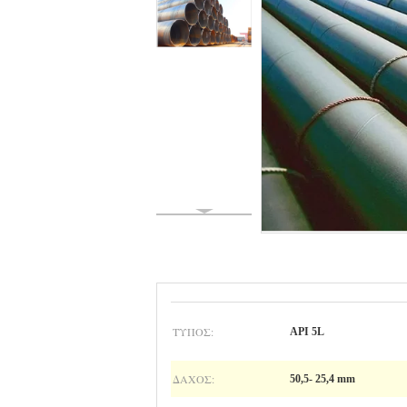
ΤΎΠΟΣ:
API 5L
ΔΆΧΟΣ:
50,5- 25,4 mm