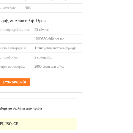
 μοντέλου:
508
ωμής & Αποστολής Όροι:
τα παραγγελίας min:
25 τόνους
USD550-660 per ton
ασία λεπτομέρειες:
Τυπική συσκευασία εξαγωγής
 παράδοσης:
2 εβδομάδες
τητα προσφοράς:
2000 τόνοι ανά μήνα
Επικοινωνία
ιδερένιο σωλήνα από πριόνι
PI, ISO, CE