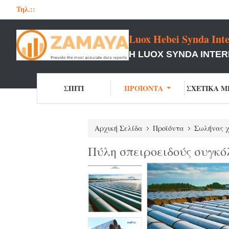
Τηλ.::
Luox Hebei Synda Inte
Η LUOX SYNDA INTER
ΣΠΊΤΙ
ΠΡΟΪΌΝΤΑ
ΣΧΕΤΙΚΆ Μ
Αρχική Σελίδα
Προϊόντα
Σωλήνας 
Πύλη σπειροειδούς συγκ