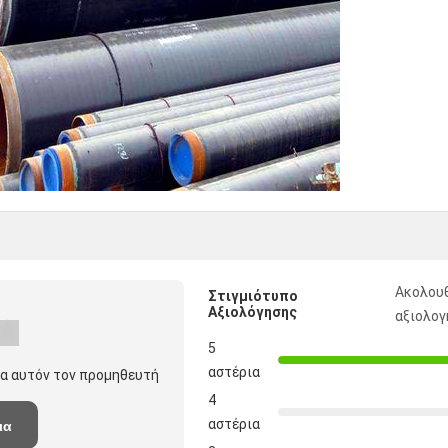
Ακολουθ
Στιγμιότυπο
Αξιολόγησης
αξιολο
5
αστέρια
ια αυτόν τον προμηθευτή
4
αστέρια
ια