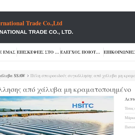
rnational Trade Co.,Ltd
NATIONAL TRADE CO., LTD.
Ε ΕΜΆΣ
ΕΠΙΣΚΈΨΕΙΣ ΣΤΟ ΕΡΓΟΣΤΆΣΙΟ
ΈΛΕΓΧΟΣ ΠΟΙΌΤΗΤΑΣ
χάλυβα SSAW
Πύλη σπειροειδούς συγκόλλησης από χάλυβα μη κραμ
όλλησης από χάλυβα μη κραματοποιημένο
Λεπτ
Τόπος 
Μάρκα
Πιστοπ