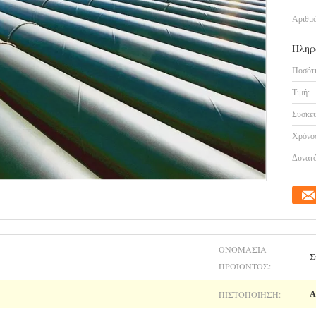
Αριθμό
Πληρ
Ποσότη
Τιμή:
Συσκευ
Χρόνος
Δυνατό
ΟΝΟΜΑΣΊΑ
Σ
ΠΡΟΪΌΝΤΟΣ:
ΠΙΣΤΟΠΟΊΗΣΗ:
A