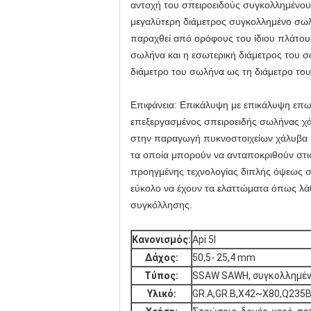
αντοχή του σπειροειδούς συγκολλημένου
μεγαλύτερη διάμετρος συγκολλημένο σωλή
παραχθεί από ορόφους του ίδιου πλάτους
σωλήνα και η εσωτερική διάμετρος του σω
διάμετρο του σωλήνα ως τη διάμετρο το
Επιφάνεια: Επικάλυψη με επικάλυψη επω
επεξεργασμένος σπειροειδής σωλήνας χάλ
στην παραγωγή πυκνοστοιχείων χάλυβα υψ
τα οποία μπορούν να ανταποκριθούν στι
προηγμένης τεχνολογίας διπλής όψεως συ
εύκολο να έχουν τα ελαττώματα όπως λάθ
συγκόλλησης.
Κανονισμός:
Αpi 5l
Δάχος:
50,5- 25,4 mm
Τύπος:
SSAW SAWH, συγκολλημέν
Υλικό:
GR.A,GR.B,X42~X80,Q235