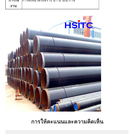
การใช้
การสะสมโครงสร้าง น้ํา น้ํามัน ก๊าซ
งาน:
การให้คะแนนและความคิดเห็น