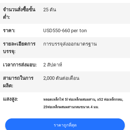
โรงงาน
จำนวนสั่งซื้อขั้น
25 ตัน
ต่ำ:
การ
ราคา:
USD550-660 per ton
ควบคุม
รายละเอียดการ
การบรรจุส่งออกมาตรฐาน
บรรจุ:
คุณภาพ
เวลาการส่งมอบ:
2 สัปดาห์
ติดต่อ
สามารถในการ
2,000 ตันต่อเดือน
ผลิต:
เรา
แสงสูง:
,
,
หลอดเหล็กไฟ 5l ท่อเหล็กผสมผสาน
x52 ท่อเหล็กกลม
25ท่อเหล็กผสมผสานกลมขนาด.4 มม.
ข่าว
ราคาถูกที่สุด