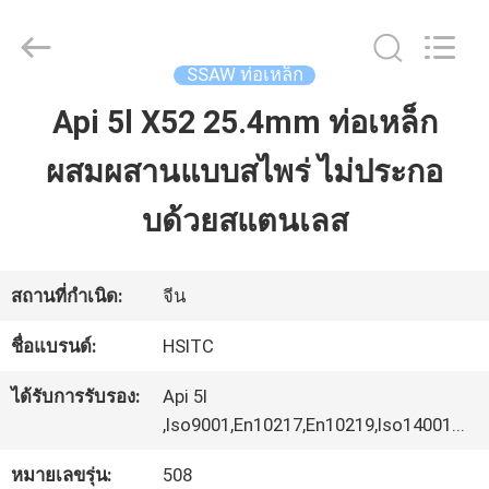
Luox
Hebei
Synda
International
SSAW ท่อเหล็ก
Trade
Co.,Ltd.
Api 5l X52 25.4mm ท่อเหล็ก
บ้าน
All
Rights
Reserved.
ผสมผสานแบบสไพร่ ไม่ประกอ
Developed
by
สินค้า
ECER
บด้วยสแตนเลส
เกี่ยว
สถานที่กำเนิด:
จีน
กับ
ชื่อแบรนด์:
HSITC
เรา
ได้รับการรับรอง:
Api 5l
,Iso9001,En10217,En10219,Iso14001...
ทัวร์
หมายเลขรุ่น:
508