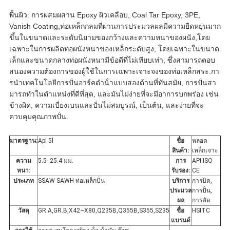
พื้นผิว: การผสมผสาน Epoxy ผิวเคลือบ, Coal Tar Epoxy, 3PE,
Vanish Coating,ท่อเหล็กกลมที่ผ่านการประมวลผลมีความยืดหยุ่นมาก
ขึ้นในขนาดและระดับนิยามของกว้างและความหนาของผนัง,โดย
เฉพาะในการผลิตท่อผนังหนาของเหล็กระดับสูง, โดยเฉพาะในขนาด
เล็กและขนาดกลางท่อผนังหนามีข้อดีที่ไม่เทียบเท่า, ซึ่งสามารถตอบ
สนองความต้องการของผู้ใช้ในการเฉพาะเจาะจงของท่อเหล็กสระ.กา
รนําเทคโนโลยีการปั่นอาร์คดําน้ําแบบสองด้านที่ทันสมัย, การปั่นสา
มารถทําในตําแหน่งที่ดีที่สุด, และมันไม่ง่ายที่จะมีอาการบกพร่อง เช่น
ข้างผิด, ความเบี่ยงเบนและปั่นไม่สมบูรณ์, เป็นต้น, และง่ายที่จะ
ควบคุมคุณภาพปั่น.
มาตรฐาน:
Api 5l
ชื่อ
หลอด
สินค้า:
เหล็กเจาะ
ความ
5.5- 25.4 มม.
การ
API ISO
หนา:
รับรอง:
CE
ประเภท
SSAW SAWH ท่อเหล็กปั่น
บริการ
การบิด,
ประมวล
การปั่น,
ผล
การตัด
วัสดุ
GR.A,GR.B,X42~X80,Q235B,Q355B,S355,S235
ชื่อ
HSITC
แบรนด์