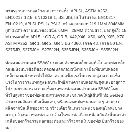
มาตรฐานการก่อสร้างและการก่อตั้ง: API 5L, ASTM A252,
EN10217-12,5, EN10219-1, BS, JIS, IS ใบรับรอง: EN10217,
EN10219, API 5L PSL1/ PSL2, กว้างภายนอก: 219.1MM 3048MM
(8"-120") ความหนาของผนัง: 6MM - 25MM ความยาว: ยอดสูงถึง 15
M เกรดเหล็ก: API 5L: GR A, GR B, X42,X46, X56, X60, X65, X70
ASTM A252: GR 1, GR 2, GR 3 BS 4360: เกรด 43, เกรด 50 EN:
S275JR, S275J0H, S275J2H, S355JRH, S355J0H, S355J2H
ท่อผสมผสานกลม SSAW ประกอบด้วยท่อเหล็กกลมทั่วไปและท่อเหล็ก
กลมผนังหนาข้อดีของหลอดเหล็กกลมผนังหนา เมื่อเทียบกับหลอด
เหล็กกลมผนังหนาทั่วไปคือ: ความแข็งแรงในการกดสูง ความแข็ง
แรงในการกระแทกสูง ผลประสิทธิภาพความปลอดภัยสูงและอายุการ
ใช้งานยาวนาน ความแข็งแรงของท่อผสมผสานกลม SSAW โดย
ทั่วไปสูงกว่าของท่อผสมผสานตรงและขนาดใหญ่เส้น径 ท่อ welded
สามารถผลิตจากบิลเล็ตแคบ, หรือหลอดหมัดขนาดต่าง ๆ สามารถ
ผลิตจากบิลเล็ตของความกว้างเดียวกัน.เพราะผนังของท่อโลหะบาง
มาก, กว้างนอกของท่อและกว้างในของท่อเกือบเหมือนกันดังนั้นเอาค่า
เฉลี่ยของกว้างภายนอกของท่อและกว้างภายในของท่อเป็นกว้างของ
ท่อ.