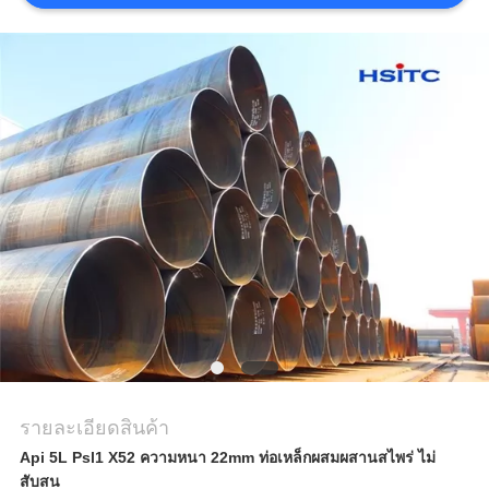
ขอคํา
อ้างอิง
แผนผัง
เว็บไซต์
นโยบาย
ความ
เป็น
ส่วน
รายละเอียดสินค้า
Api 5L Psl1 X52 ความหนา 22mm ท่อเหล็กผสมผสานสไพร่ ไม่
ตัว
สับสน