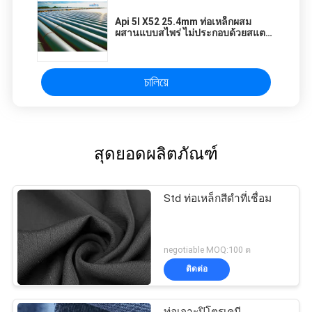
Api 5l X52 25.4mm ท่อเหล็กผสม
ผสานแบบสไพร่ ไม่ประกอบด้วยสแตน
เลส
চালিয়ে
สุดยอดผลิตภัณฑ์
Std ท่อเหล็กสีดําที่เชื่อม
negotiable MOQ:100 ต
ติดต่อ