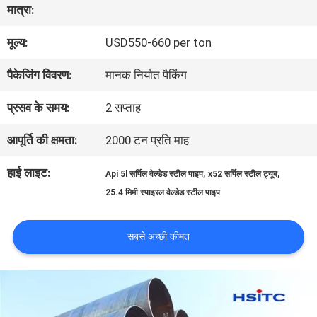
मात्रा:
का
मूल्य:
USD550-660 per ton
दौरा
पैकेजिंग विवरण:
मानक निर्यात पैकिंग
गुणवत्ता
प्रसव के समय:
2 सप्ताह
नियंत्रण
आपूर्ति की क्षमता:
2000 टन प्रति माह
हाई लाइट:
,
,
Api 5l सर्पिल वेल्डेड स्टील पाइप
x52 सर्पिल स्टील ट्यूब
हमसे
25.4 मिमी स्पाइरल वेल्डेड स्टील पाइप
संपर्क
सबसे अच्छी कीमत
करें
समाचार