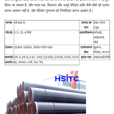
किया जा सकता है, और गलत पक्ष, विचलन और अधूरे वेल्डिंग आदि जैसे दोषों को प्राप्त
करना आसान नहीं है, और वेल्डिंग गुणवत्ता को नियंत्रित करना आसान है।
मानक:
एपीआई 5l
उत्पाद का
देखा स्टील
नामः
ट्यूब
मोटाईः
5.5- 25.4 मिमी
प्रमाणीकरणः
एपीआई,
आईएसओ,
सीई
प्रकारः
SSAW SAWH, वेल्डेड स्टील पाइप
प्रसंस्करण
झुकाना,
सेवा:
वेल्डिंग, काटना
सामग्रीः
GR.A,GR.B,X42~X80,Q235B,Q355B,S355,S235
ब्रांड नाम:
एचएसआईटीसी
उपयोगः
ढेर, संरचना, पानी, तेल, गैस,