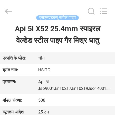
Hebei
Synda
International
Trade
एसएसएडब्ल्यू स्टील पाइप
Co.,Ltd.
All
Api 5l X52 25.4mm स्पाइरल
घर
Rights
Reserved.
Developed
वेल्डेड स्टील पाइप गैर मिश्र धातु
by
ECER
उत्पाद
उत्पत्ति के प्लेस:
चीन
हमारे
ब्रांड नाम:
HSITC
बारे
प्रमाणन:
Api 5l
में
,Iso9001,En10217,En10219,Iso14001...
मॉडल संख्या:
508
कारखाने
न्यूनतम आदेश
25 टन