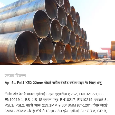
बोली
मांगें
साइटमैप
गोपनीयता
नीति
उत्पाद विवरण
Api 5L Psl1 X52 22mm मोटाई सर्पिल वेल्डेड स्टील पाइप गैर मिश्र धातु
निर्माण और ढेर के मानकः एपीआई 5 एल, एएसटीएम ए 252, EN10217-1,2,5,
EN10219-1, BS, JIS, IS प्रमाण पत्रः EN10217, EN10219, एपीआई 5L
PSL1/ PSL2, बाहरी व्यासः 219.1MM ¥ 3048MM (8"-120") दीवार मोटाईः
6MM - 25MM लंबाईः शीर्ष से 15 एम स्टील ग्रेडः एपीआई 5L: GR A, GR B,