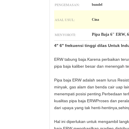
PENGEMASAN:
bundel
ASAL USUL:
Cina
MENYOROTI:
Pipa Baja 6" ERW
6
,
4" 6" frekuensi tinggi dilas Untuk Indu
ERW tabung baja.Karena perbaikan teru
pipa baja kaliber besar dan menengah tel
Pipa baja ERW adalah seam lurus Resist
minyak, gas alam dan benda cair uap lai
menempati posisi penting.Perbedaan terb
kualitas pipa baja ERWProses dan perala
dari upaya yang tak henti-hentinya,sehi
Hal ini diperlukan untuk mengambil lan
baja ERW menghasilkan gradien distribus