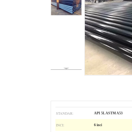
STANDAR:
API 5L ASTM A53
INCI:
6 inci