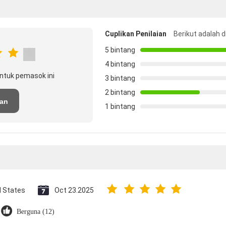
Cuplikan Penilaian
Berikut adalah d
5 bintang
4 bintang
ntuk pemasok ini
3 bintang
2 bintang
san
1 bintang
d States
Oct 23.2025
Berguna (12)