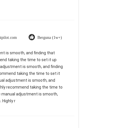
stpilot.com
Berguna (1w+)
ent is smooth, and finding that
nd taking the time to set it up
al adjustment is smooth, and finding
commend taking the time to set it
anual adjustment is smooth, and
ighly recommend taking the time to
 The manual adjustment is smooth,
 Highly r