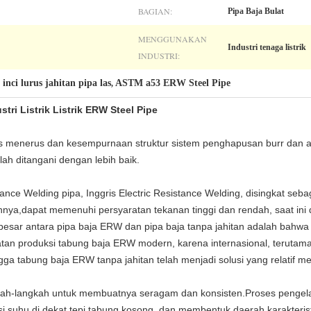
BAGIAN:
Pipa Baja Bulat
MENGGUNAKAN
Industri tenaga listrik
INDUSTRI:
 inci lurus jahitan pipa las
ASTM a53 ERW Steel Pipe
,
stri Listrik Listrik ERW Steel Pipe
s menerus dan kesempurnaan struktur sistem penghapusan burr dan a
ah ditangani dengan lebih baik.
ance Welding pipa, Inggris Electric Resistance Welding, disingkat se
nnya,dapat memenuhi persyaratan tekanan tinggi dan rendah, saat ini d
esar antara pipa baja ERW dan pipa baja tanpa jahitan adalah bahwa 
tan produksi tabung baja ERW modern, karena internasional, terutama
ngga tabung baja ERW tanpa jahitan telah menjadi solusi yang relatif 
gkah-langkah untuk membuatnya seragam dan konsisten.Proses pengelasa
i suhu di dekat tepi tabung kosong, dan membentuk daerah karakterist