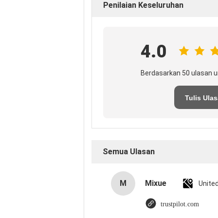
Penilaian Keseluruhan
4.0
Berdasarkan 50 ulasan u
Tulis Ula
Semua Ulasan
M
Mixue
Unite
trustpilot.com