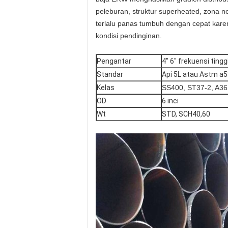
peleburan, struktur superheated, zona no
terlalu panas tumbuh dengan cepat kare
kondisi pendinginan.
Pengantar
4" 6" frekuensi tingg
Standar
Api 5L atau Astm a53
Kelas
SS400, ST37-2, A36
OD
6 inci
Wt
STD, SCH40,60