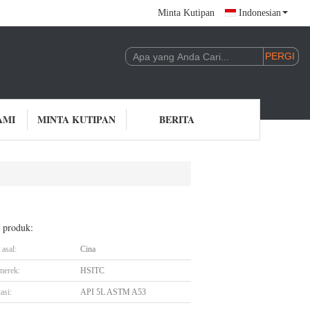
Minta Kutipan
Indonesian
AMI
MINTA KUTIPAN
BERITA
l produk:
asal:
Cina
merek:
HSITC
asi:
API 5L ASTM A53