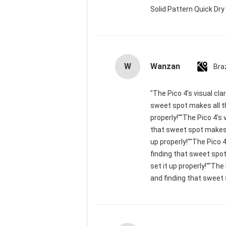
Solid Pattern Quick D
W
Wanzan
Braz
"The Pico 4's visual cla
sweet spot makes all th
properly!""The Pico 4's 
that sweet spot makes a
up properly!""The Pico 4
finding that sweet spot
set it up properly!""The
and finding that sweet 