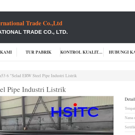
rnational Trade Co.,Ltd
TIONAL TRADE CO., LTD.
 KAMI
TUR PABRIK
KONTROL KUALITAS
HUBUNGI K
53 6 "Selad ERW Steel Pipe Industri Listrik
 Pipe Industri Listrik
Detai
Tempat 
Nama 
Sertifik