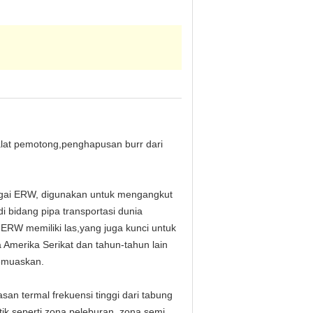
lat pemotong,penghapusan burr dari
bagai ERW, digunakan untuk mengangkut
i bidang pipa transportasi dunia
ERW memiliki las,yang juga kunci untuk
 Amerika Serikat dan tahun-tahun lain
memuaskan.
n termal frekuensi tinggi dari tabung
ik seperti zona peleburan, zona semi