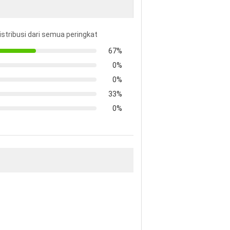
istribusi dari semua peringkat
67%
0%
0%
33%
0%