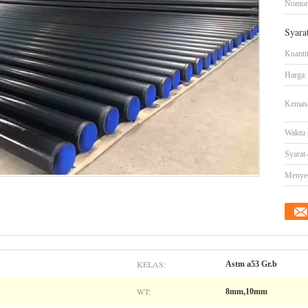
Nomor
Syara
Kuanti
Harga:
Kemasa
Waktu 
Syarat
Menye
KELAS:
Astm a53 Gr.b
WT:
8mm,10mm