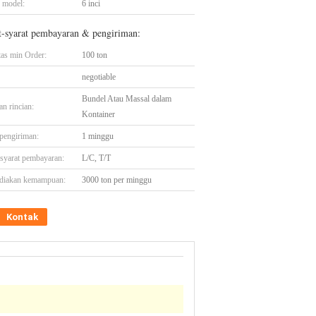
 model:
6 inci
t-syarat pembayaran & pengiriman:
tas min Order:
100 ton
negotiable
Bundel Atau Massal dalam
n rincian:
Kontainer
pengiriman:
1 minggu
-syarat pembayaran:
L/C, T/T
diakan kemampuan:
3000 ton per minggu
Kontak