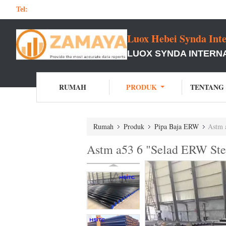
Tel:
Luox Hebei Synda Inte
LUOX SYNDA INTERNA
RUMAH
PRODUK
TENTANG
Rumah
Produk
Pipa Baja ERW
Astm a
Astm a53 6 "Selad ERW Steel