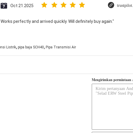
Oct 21.2025
trustpilo
Works perfectly and arrived quickly. Will definitely buy again."
,
,
si Listrik
pipa baja SCH40
Pipa Transmisi Air
Mengirimkan permintaan 