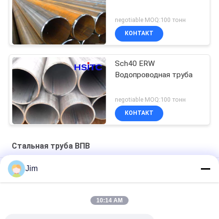
negotiable MOQ:100 тонн
КОНТАКТ
Sch40 ERW
Водопроводная труба
negotiable MOQ:100 тонн
КОНТАКТ
Стальная труба ВПВ
Jim
Astm A53 Gr.B 4" Sch60 ERW Стальная труба парная черная
8" электрическое сопротивление сварные трубы сварные
10:14 AM
конец