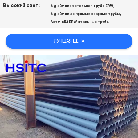
ЗАПРОСИТЕ
Высокий свет:
,
6 дюймовая стальная труба ERW
,
ЦИТАТУ
6 дюймовые прямые сварные трубы
Астм a53 ERW стальные трубы
КАРТА
ЛУЧШАЯ ЦЕНА
САЙТА
ПОЛИТИКА
КОНФИДЕНЦИАЛЬНОСТИ