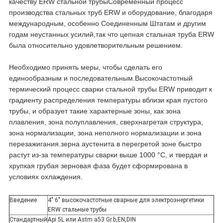
качеству ERW стальной трубыСовременный процесс
производства стальных труб ERW и оборудование, благодаря
международным, особенно Соединенным Штатам и другим
годам неустанных усилий,так что цепная стальная труба ERW
была относительно удовлетворительным решением.
Необходимо принять меры, чтобы сделать его
единообразным и последовательным.Высокочастотный
термический процесс сварки стальной трубы ERW приводит к
градиенту распределения температуры вблизи края пустого
трубы, и образует такие характерные зоны, как зона
плавления, зона полуплавления, сверхнагретая структура,
зона нормализации, зона неполного нормализации и зона
перезажигания.зерна аустенита в перегретой зоне быстро
растут из-за температуры сварки выше 1000 °C, и твердая и
хрупкая грубая зерновая фаза будет сформирована в
условиях охлаждения.
Введение
4" 6" высокочастотные сварные для электроэнергетики
ERW стальные трубы
Стандартный
Api 5L или Astm a53 Gr.b,EN,DIN