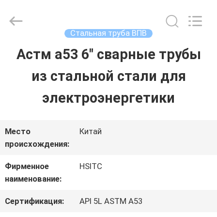
Hebei
Synda
International
Trade
Стальная труба ВПВ
Co.,Ltd.
All
Астм a53 6" сварные трубы
ДОМОЙ
Rights
Reserved.
Developed
из стальной стали для
by
ECER
ПРОДУКТЫ
электроэнергетики
О
Место
Китай
происхождения:
НАС
Фирменное
HSITC
наименование:
ЭКСКУРСИЯ
Сертификация:
API 5L ASTM A53
ПО