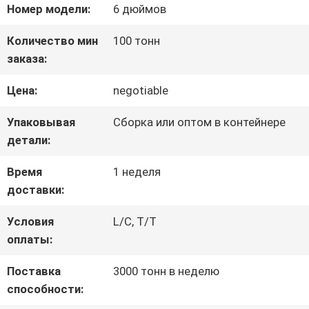
Номер модели:
6 дюймов
ЗАВОДУ
Количество мин
100 тонн
заказа:
КОНТРОЛЬ
Цена:
negotiable
КАЧЕСТВА
Упаковывая
Сборка или оптом в контейнере
детали:
СВЯЖИТЕСЬ
Время
1 неделя
С
доставки:
НАМИ
Условия
L/C, T/T
оплаты:
НОВОСТИ
Поставка
3000 тонн в неделю
способности: