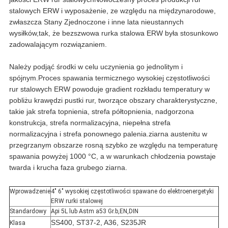
stalowych ERW i wyposażenie, ze względu na międzynarodowe,
zwłaszcza Stany Zjednoczone i inne lata nieustannych
wysiłków,tak, że bezszwowa rurka stalowa ERW była stosunkowo
zadowalającym rozwiązaniem.
Należy podjąć środki w celu uczynienia go jednolitym i
spójnym.Proces spawania termicznego wysokiej częstotliwości
rur stalowych ERW powoduje gradient rozkładu temperatury w
pobliżu krawędzi pustki rur, tworzące obszary charakterystyczne,
takie jak strefa topnienia, strefa półtopnienia, nadgorzona
konstrukcja, strefa normalizacyjna, niepełna strefa
normalizacyjna i strefa ponownego palenia.ziarna austenitu w
przegrzanym obszarze rosną szybko ze względu na temperaturę
spawania powyżej 1000 °C, a w warunkach chłodzenia powstaje
twarda i krucha faza grubego ziarna.
Wprowadzenie
4" 6" wysokiej częstotliwości spawane do elektroenergetyki
ERW rurki stalowej
Standardowy
Api 5L lub Astm a53 Gr.b,EN,DIN
SS400, ST37-2, A36, S235JR
Klasa