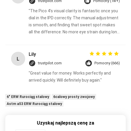
trustpilot.com
Pomocny (1w+)
"The Pico 4's visual clarity is fantastic once you
dial in the IPD correctly. The manual adjustment
is smooth, and finding that sweet spot makes
all the difference. No more eye strain during long
sessions. Highly recommend taking the time to
set it up properly!""The Pico 4's visual clarity is
fantastic once you dial in the IPD correctly. The
Lily
L
manual adjustment is smooth, and finding that
trustpilot.com
Pomocny (666)
sweet spot makes all the difference. No more
"Great value for money. Works perfectly and
eye strain during long sessions. Highly
arrived quickly. Will definitely buy again."
recommend taking the time to set it up
properly!""The Pico 4's visual clarity is fantastic
once you dial in the IPD correctly. The manual
6" ERW Rurociąg stalowy
6calowy prosty zwojowy
adjustment is smooth, and finding that sweet
Astm a53 ERW Rurociąg stalowy
spot makes all the difference. No more eye
strain during long sessions. Highly recommend
Uzyskaj najlepszą cenę za
taking the time to set it up properly!""The Pico
4's visual clarity is fantastic once you dial in the