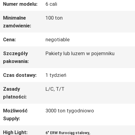
Numer modelu:
6 cali
PO
Minimalne
100 ton
FABRYCE
zamówienie:
Cena:
negotiable
KONTROLA
Szczegóły
Pakiety lub luzem w pojemniku
JAKOŚCI
pakowania:
Czas dostawy:
1 tydzień
SKONTAKTUJ
Zasady
L/C, T/T
SIĘ
płatności:
Z
Możliwość
3000 ton tygodniowo
NAMI
Supply:
High Light:
,
6" ERW Rurociąg stalowy