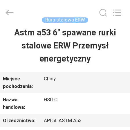
Synda
International
Trade
Co.,Ltd.
Rura stalowa ERW
All
Rights
Astm a53 6" spawane rurki
DO
Reserved.
Developed
stalowe ERW Przemysł
DOMU
by
ECER
energetyczny
PRODUKTY
Miejsce
Chiny
pochodzenia:
O
Nazwa
HSITC
NAS
handlowa:
Orzecznictwo:
API 5L ASTM A53
WYCIECZKA