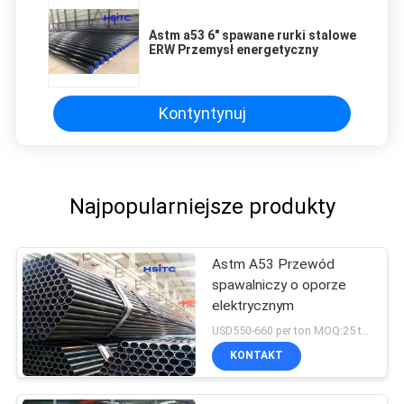
IPD correctly. The manual adjustment is
Astm a53 6" spawane rurki stalowe
smooth, and finding that sweet spot makes all
ERW Przemysł energetyczny
the difference. No more eye strain during long
sessions. Highly r
Kontyntynuj
Najpopularniejsze produkty
Astm A53 Przewód
spawalniczy o oporze
elektrycznym
USD550-660 per ton MOQ:25 ton
KONTAKT