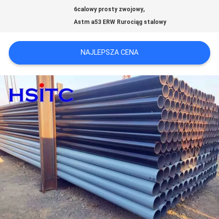
,
NOWOŚCI
6calowy prosty zwojowy
Astm a53 ERW Rurociąg stalowy
POPROŚ
NAJLEPSZA CENA
O
WYCENĘ
SITEMAP
POLITYKA
PRYWATNOŚCI