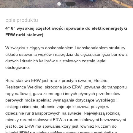
opis produktu
4" 6" wysokiej częstotliwości spawane do elektroenergetyki
ERW rurki stalowej
W związku z ciągłym doskonaleniem i udoskonaleniem struktury
układu usuwania węzłów i narzędzia do cięcia,usunięcie burrów z
dużych i średnich kalibrów rur stalowych zostało lepiej
obsługiwane.
Rura stalowa ERW jest rura z prostym szwem, Electric
Resistance Welding, skrócona jako ERW, używana do transportu
ropy naftowej, gazu ziemnego i innych płynnych przedmiotów
parowych,może spełniać wymagania dotyczące wysokiego i
niskiego ciśnienia, obecnie zajmuje kluczową pozycję w
dziedzinie rur transportowych na świecie. Największą różnicą
między rurami stalowymi ERW a rurami stalowymi bezszwowymi
jest to, że ERW ma spawanie,który jest również kluczem do
jakości ERW rur stalowychNowoczesny proces produkcji rur