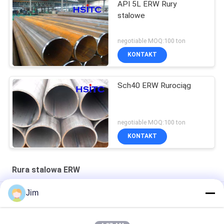
API 5L ERW Rury
stalowe
negotiable MOQ:100 ton
KONTAKT
Sch40 ERW Rurociąg
negotiable MOQ:100 ton
KONTAKT
Rura stalowa ERW
Jim
Astm A53 Gr.B 4" Sch60 ERW Rurociąg stalowy Pary Czarne
8" Przeciwdziałanie prądowi elektrycznemu Wylotowane rurki