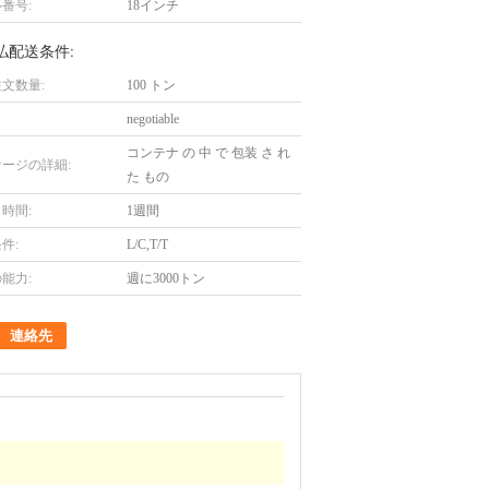
番号:
18インチ
払配送条件:
文数量:
100 トン
negotiable
コンテナ の 中 で 包装 さ れ
ージの詳細:
た もの
時間:
1週間
件:
L/C,T/T
能力:
週に3000トン
連絡先