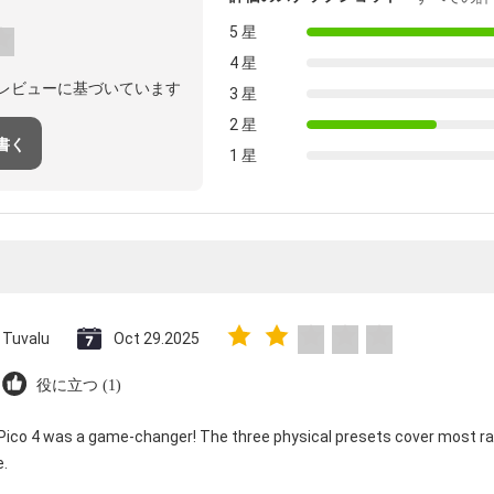
5 星
4 星
のレビューに基づいています
3 星
2 星
書く
1 星
Tuvalu
Oct 29.2025
役に立つ (1)
 Pico 4 was a game-changer! The three physical presets cover most ra
e.