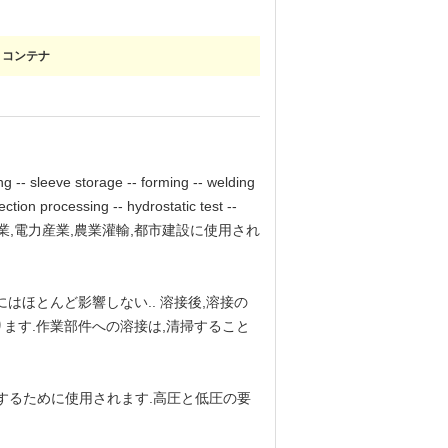
トコンテナ
 -- sleeve storage -- forming -- welding
section processing -- hydrostatic test --
化学工業,化学工業,電力産業,農業灌輸,都市建設に使用され
はほとんど影響しない.. 溶接後,溶接の
ます.作業部件への溶接は,清掃すること
送するために使用されます.高圧と低圧の要