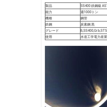
製品
SS400 鉄鋼級 A
能力
週1000トン
機種
鋼管
鉄鋼
炭素鋼 黒
グレード
B,SS400,Gr.b,ST5
使用
水道工学
電力産業