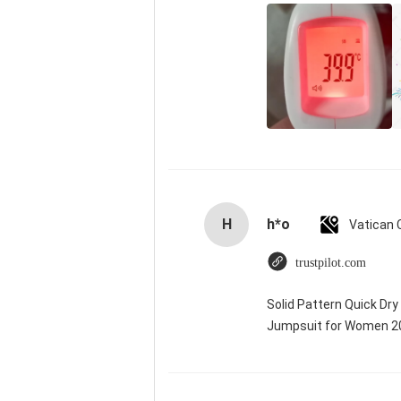
H
h*o
trustpilot.com
Solid Pattern Quick Dr
Jumpsuit for Women 