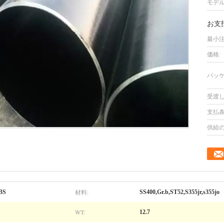
モデル
お支
最小注
価格:
パッケ
受渡し
支払条
供給の
材料:
BS
SS400,Gr.b,ST52,S355jr,s355jo
WT:
12.7