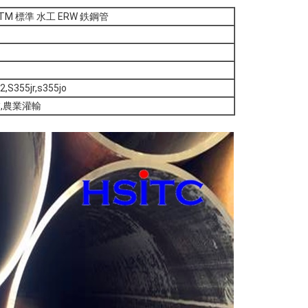
STM 標準 水工 ERW 鉄鋼管
2,S355jr,s355jo
,農業灌輸