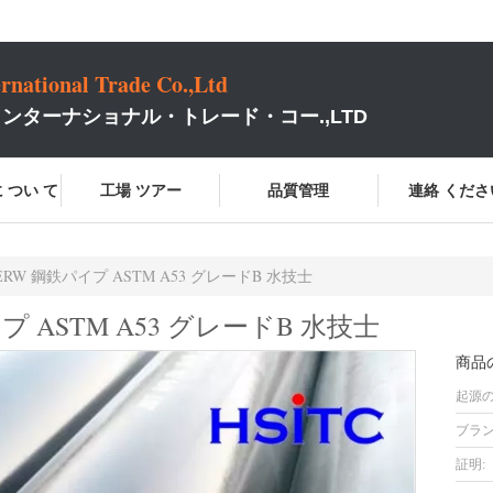
rnational Trade Co.,Ltd
ンターナショナル・トレード・コー.,LTD
 つい て
工場 ツアー
品質管理
連絡 くださ
 ERW 鋼鉄パイプ ASTM A53 グレードB 水技士
イプ ASTM A53 グレードB 水技士
商品
起源の
ブラン
証明: