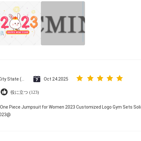
Vatican City State (Holy See)
Oct 24.2025
役に立つ (123)
y One Piece Jumpsuit for Women 2023 Customized Logo Gym Sets Soli
2023@