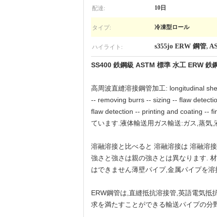
配達:
10日
タイプ:
冷凍型ロール
ハイライト:
s355jo ERW 鋼管
A
,
SS400 鉄鋼級 ASTM 標準 水工 ERW 鉄
高周波直縫溶接鋼管加工: longitudinal shear -- uncoi
-- removing burrs -- sizing -- flaw detectio
flaw detection -- printing a
ています.液体輸送用ガス輸送:ガス,蒸気
溶融溶接と比べると 溶融溶接は 溶融溶接
強さと強さは親の強さとは異なります. 
はできません薄壁パイプ,金属パイプを溶
ERW鋼管は,直縫抵抗溶接管,英語電気抵
求を満たすことができる輸送パイプの分野