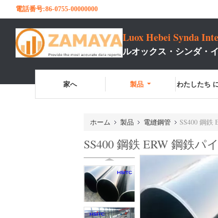
電話番号:
86-0755-00000000
Luox Hebei Synda Inte
ルオックス・シンダ・イ
家へ
製品
わたしたち に
ホーム
製品
電縫鋼管
SS400 鋼鉄
SS400 鋼鉄 ERW 鋼鉄パ