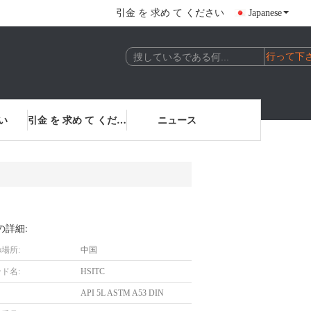
引金 を 求め て ください
Japanese
い
引金 を 求め て ください
ニュース
の詳細:
場所:
中国
ド名:
HSITC
API 5L ASTM A53 DIN