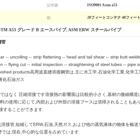
証明書:
ISO9001 Astm a53
船:
20フィートコンテナ 40フィー
STM A53 グレード B エースパイプ
ASM ERW スチールパイプ
,
鋼管
ling -- strip flattening -- head and tail shear -- strip butt welding
n -- flying cut -- initial inspection -- straightening of steel tubes -- pipe 
nd coating -- finished products高周波直縫溶接鋼管は,主に水工学,石油
,液化石油ガス
ではなく 圧縮溶接です溶接熱の影響面は比較的小さく,基材の微細構造に
材料の使用に応じて,内部および外部の溶接ブースは清掃されることもあり
接することができます.
抗溶接管,短縮してERW,石油,天然ガス,および他の蒸気液体の物体を輸
では,現在,中心的な位置を占めています.