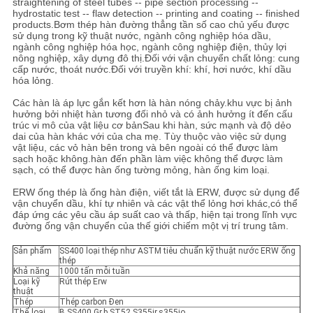
straightening of steel tubes -- pipe section processing --
hydrostatic test -- flaw detection -- printing and coating -- finished
products.Bơm thép hàn đường thẳng tần số cao chủ yếu được
CHÍNH
sử dụng trong kỹ thuật nước, ngành công nghiệp hóa dầu,
ngành công nghiệp hóa học, ngành công nghiệp điện, thủy lợi
SÁCH
nông nghiệp, xây dựng đô thị.Đối với vận chuyển chất lỏng: cung
cấp nước, thoát nước.Đối với truyền khí: khí, hơi nước, khí dầu
BẢO
hóa lỏng.
MẬT
Các hàn là áp lực gắn kết hơn là hàn nóng chảy.khu vực bị ảnh
hưởng bởi nhiệt hàn tương đối nhỏ và có ảnh hưởng ít đến cấu
trúc vi mô của vật liệu cơ bảnSau khi hàn, sức mạnh và độ dẻo
dai của hàn khác với của cha mẹ. Tùy thuộc vào việc sử dụng
vật liệu, các vỏ hàn bên trong và bên ngoài có thể được làm
sạch hoặc không.hàn đến phần làm việc không thể được làm
sạch, có thể được hàn ống tường mỏng, hàn ống kim loại.
ERW ống thép là ống hàn điện, viết tắt là ERW, được sử dụng để
vận chuyển dầu, khí tự nhiên và các vật thể lỏng hơi khác,có thể
đáp ứng các yêu cầu áp suất cao và thấp, hiện tại trong lĩnh vực
đường ống vận chuyển của thế giới chiếm một vị trí trung tâm.
Sản phẩm
SS400 loại thép như ASTM tiêu chuẩn kỹ thuật nước ERW ống
thép
Khả năng
1000 tấn mỗi tuần
Loại kỹ
Rút thép Erw
thuật
Thép
Thép carbon Đen
Thể loại
B,SS400,Gr.b,ST52,S355jr,s355jo