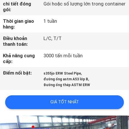
QUAN
chi tiết đóng
Gói hoặc số lượng lớn trong container
gói:
NHÀ
Thời gian giao
1 tuần
MÁY
hàng:
Điều khoản
L/C, T/T
KIỂM
thanh toán:
SOÁT
Khả năng cung
3000 tấn mỗi tuần
CHẤT
cấp:
LƯỢNG
Điểm nổi bật:
,
s355jo ERW Steel Pipe
,
đường ống astm A53 lớp B
Đường ống thép ASTM ERW
LIÊN
HỆ
GIÁ TỐT NHẤT
VỚI
CHÚNG