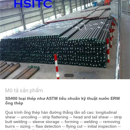
TÔI
TIN
TỨC
YÊU
CẦU
ĐẶT
GIÁ
Mô tả sản phẩm
SƠ
SS400 loại thép như ASTM tiêu chuẩn kỹ thuật nước ERW
ống thép
ĐỒ
Quá trình ống thép hàn đường thẳng tần số cao: longitudinal
TRANG
shear -- uncoiling -- strip flattening -- head and tail shear -- strip
butt welding -- sleeve storage -- forming -- welding -- removing
WEB
burrs -- sizing -- flaw detection -- flying cut -- initial inspection --