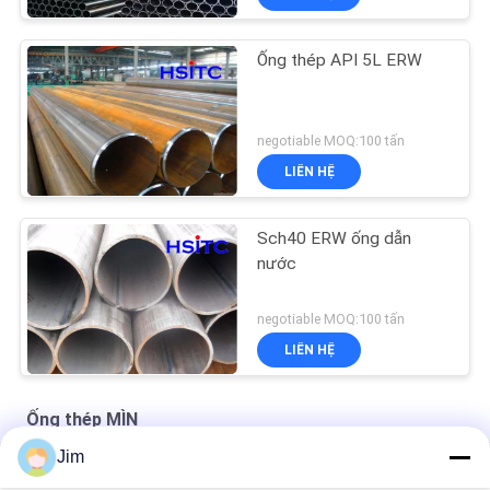
Ống thép API 5L ERW
negotiable MOQ:100 tấn
LIÊN HỆ
Sch40 ERW ống dẫn
nước
negotiable MOQ:100 tấn
LIÊN HỆ
Ống thép MÌN
Jim
Astm A53 Gr.B 4" Sch60 ERW ống thép hơi nước màu đen