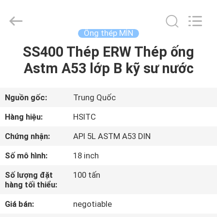
Luox
Hebei
Synda
International
Trade
Ống thép MÌN
Co.,Ltd.
All
Rights
SS400 Thép ERW Thép ống
NHÀ
Reserved.
Developed
Astm A53 lớp B kỹ sư nước
by
ECER
SẢN
PHẨM
Nguồn gốc:
Trung Quốc
Hàng hiệu:
HSITC
VỀ
Chứng nhận:
API 5L ASTM A53 DIN
CHÚNG
Số mô hình:
18 inch
TÔI
Số lượng đặt
100 tấn
hàng tối thiểu:
CHUYẾN
Giá bán:
negotiable
THAM