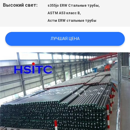
ЗАПРОСИТЕ
Высокий свет:
,
s355jo ERW Стальные трубы
,
ЦИТАТУ
ASTM A53 класс B
Астм ERW стальные трубы
КАРТА
ЛУЧШАЯ ЦЕНА
САЙТА
ПОЛИТИКА
КОНФИДЕНЦИАЛЬНОСТИ