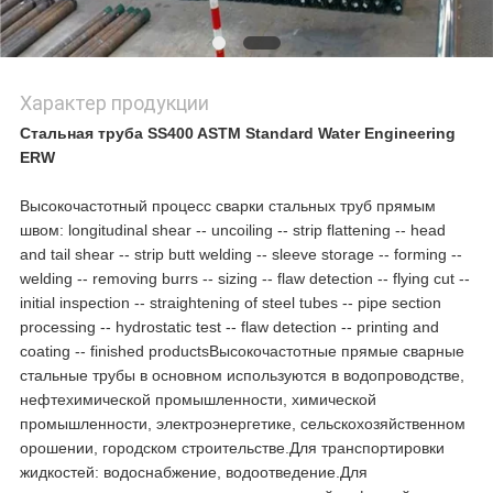
Характер продукции
Стальная труба SS400 ASTM Standard Water Engineering
ERW
Высокочастотный процесс сварки стальных труб прямым
швом: longitudinal shear -- uncoiling -- strip flattening -- head
and tail shear -- strip butt welding -- sleeve storage -- forming --
welding -- removing burrs -- sizing -- flaw detection -- flying cut --
initial inspection -- straightening of steel tubes -- pipe section
processing -- hydrostatic test -- flaw detection -- printing and
coating -- finished productsВысокочастотные прямые сварные
стальные трубы в основном используются в водопроводстве,
нефтехимической промышленности, химической
промышленности, электроэнергетике, сельскохозяйственном
орошении, городском строительстве.Для транспортировки
жидкостей: водоснабжение, водоотведение.Для