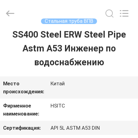
Hebei
Synda
International
Trade
Стальная труба ВПВ
Co.,Ltd.
All
SS400 Steel ERW Steel Pipe
ДОМОЙ
Rights
Reserved.
Developed
Astm A53 Инженер по
by
ECER
ПРОДУКТЫ
водоснабжению
О
Место
Китай
происхождения:
НАС
Фирменное
HSITC
наименование:
ЭКСКУРСИЯ
Сертификация:
API 5L ASTM A53 DIN
ПО