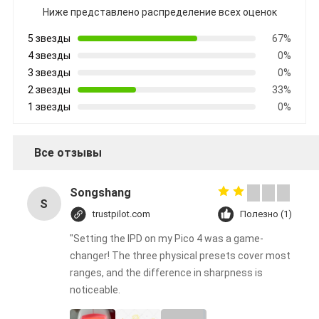
Ниже представлено распределение всех оценок
5 звезды
67%
4 звезды
0%
3 звезды
0%
2 звезды
33%
1 звезды
0%
Все отзывы
Songshang
S
trustpilot.com
Полезно (1)
"Setting the IPD on my Pico 4 was a game-
changer! The three physical presets cover most
ranges, and the difference in sharpness is
noticeable.