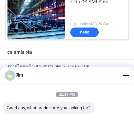
3 นิ้ว CS SMLS ท่อ
negotiable MOQ:50 ตัน
ติดต่อ
cs smls ท่อ
สถานีไฟฟ้าน้ํา SCH80 CS SMLS ท่อปลายเรียบ
Jim
ASTM A106 โปรแกรมไร้รอย 40 ท่อ API 5l Psl2
6m Api 5l Astm A106 CS SMLS ท่อสําหรับอุตสาหกรรมน้ํามันและ
11:17 PM
ก๊าซ
Good day, what product are you looking for?
หมวดหมู่ยอดนิยม
ทั้งหมด