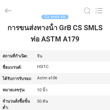
Luox
Hebei
Synda
International
Trade
Cs smls ท่อ
Co.,Ltd.
All
Rights
การขนส่งทางน้ํา GrB CS SMLS
บ้าน
Reserved.
Developed
by
ECER
ท่อ ASTM A179
สินค้า
สถานที่กำเนิด:
จีน
เกี่ยว
HSITC
ชื่อแบรนด์:
กับ
Astm a106
ได้รับการรับรอง:
เรา
หมายเลขรุ่น:
10 นิ้ว
จำนวนสั่งซื้อขั้น
50 ตัน
ทัวร์
ต่ำ: