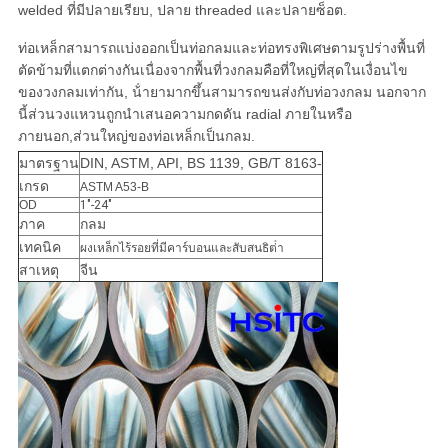
welded ที่มีปลายเรียบ, ปลาย threaded และปลายซ็อต.
ท่อเหล็กสามารถแบ่งออกเป็นท่อกลมและท่อทรงพิเศษตามรูปร่างพื้นที่
ตัดข้ามที่แตกต่างกันเนื่องจากพื้นที่วงกลมคือที่ใหญ่ที่สุดในเงื่อนไข
ของวงกลมเท่ากัน, น้ํายามากขึ้นสามารถขนส่งกับท่อวงกลม นอกจาก
นี้ส่วนวงแหวนถูกนําเสนอความกดดัน radial ภายในหรือ
ภายนอก,ส่วนใหญ่ของท่อเหล็กเป็นกลม.
มาตรฐาน
DIN, ASTM, API, BS 1139, GB/T 8163-
เกรด
ASTM A53-B
OD
1"-24"
ภาค
กลม
เทคนิค
ผงเหล็กไร้รอยที่มีคาร์บอนและสับสนธิต่ํา
สาเหตุ
จีน