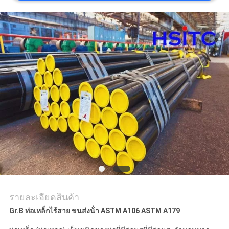
ขอคํา
อ้างอิง
แผนผัง
เว็บไซต์
นโยบาย
ความ
เป็น
รายละเอียดสินค้า
ส่วน
Gr.B ท่อเหล็กไร้สาย ขนส่งน้ํา ASTM A106 ASTM A179