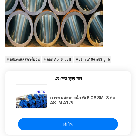
ท่อสแตนเลสคาร์บอน
หลอด Api 5l psl1
Astm a106 a53 gr.b
এর সেরা মূল্য পান
การขนส่งทางน้ํา GrB CS SMLS ท่อ
ASTM A179
চালিয়ে