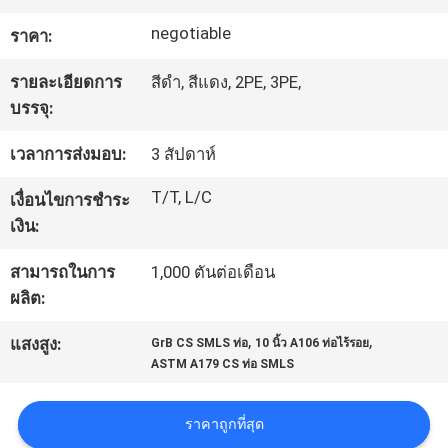
โรงงาน
negotiable
ราคา:
รายละเอียดการ
สีดำ, สีแดง, 2PE, 3PE,
การ
บรรจุ:
ควบคุม
เวลาการส่งมอบ:
3 สัปดาห์
คุณภาพ
T/T, L/C
เงื่อนไขการชำระ
เงิน:
ติดต่อ
สามารถในการ
1,000 ตันต่อเดือน
ผลิต:
เรา
,
,
แสงสูง:
GrB CS SMLS ท่อ
10 นิ้ว A106 ท่อไร้รอย
ASTM A179 CS ท่อ SMLS
ข่าว
ราคาถูกที่สุด