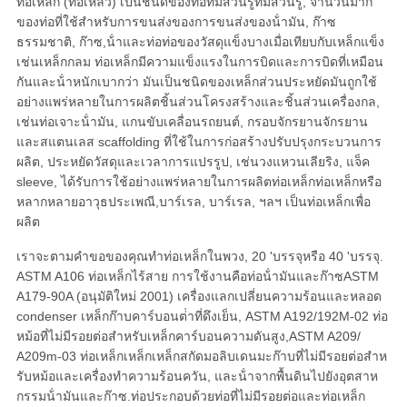
ตัว
ท่อเหล็ก (ท่อเหลว) เป็นชนิดของท่อที่มีส่วนรูที่มีส่วนรู, จํานวนมาก
ของท่อที่ใช้สําหรับการขนส่งของการขนส่งของน้ํามัน, ก๊าซ
ธรรมชาติ, ก๊าซ,น้ําและท่อท่อของวัสดุแข็งบางเมื่อเทียบกับเหล็กแข็ง
เช่นเหล็กกลม ท่อเหล็กมีความแข็งแรงในการบิดและการบิดที่เหมือน
กันและน้ําหนักเบากว่า มันเป็นชนิดของเหล็กส่วนประหยัดมันถูกใช้
อย่างแพร่หลายในการผลิตชิ้นส่วนโครงสร้างและชิ้นส่วนเครื่องกล,
เช่นท่อเจาะน้ํามัน, แกนขับเคลื่อนรถยนต์, กรอบจักรยานจักรยาน
และสแตนเลส scaffolding ที่ใช้ในการก่อสร้างปรับปรุงกระบวนการ
ผลิต, ประหยัดวัสดุและเวลาการแปรรูป, เช่นวงแหวนเลียริง, แจ็ค
sleeve, ได้รับการใช้อย่างแพร่หลายในการผลิตท่อเหล็กท่อเหล็กหรือ
หลากหลายอาวุธประเพณี,บาร์เรล, บาร์เรล, ฯลฯ เป็นท่อเหล็กเพื่อ
ผลิต
เราจะตามคําขอของคุณทําท่อเหล็กในพวง, 20 'บรรจุหรือ 40 'บรรจุ.
ASTM A106 ท่อเหล็กไร้สาย การใช้งานคือท่อน้ํามันและก๊าซASTM
A179-90A (อนุมัติใหม่ 2001) เครื่องแลกเปลี่ยนความร้อนและหลอด
condenser เหล็กก๊าบคาร์บอนต่ําที่ดึงเย็น, ASTM A192/192M-02 ท่อ
หม้อที่ไม่มีรอยต่อสําหรับเหล็กคาร์บอนความดันสูง,ASTM A209/
A209m-03 ท่อเหล็กเหล็กเหล็กสกัดมอลิบเดนมะก๊าบที่ไม่มีรอยต่อสําห
รับหม้อและเครื่องทําความร้อนควัน, และน้ําจากพื้นดินไปยังอุตสาห
กรรมน้ํามันและก๊าซ.ท่อประกอบด้วยท่อที่ไม่มีรอยต่อและท่อเหล็ก