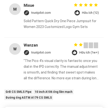
Mixue
M
trustpilot.com
Hữu ích (12)
Solid Pattern Quick Dry One Piece Jumpsuit for
Women 2023 Customized Logo Gym Sets
Wanzan
W
trustpilot.com
Hữu ích (1w+)
"The Pico 4's visual clarity is fantastic once you
dial in the IPD correctly. The manual adjustment
is smooth, and finding that sweet spot makes
all the difference. No more eye strain during long
sessions. Highly recommend taking the time to
set it up properly!""The Pico 4's visual clarity is
GrB CS SMLS Pipe
10 inch A106 ống liền mạch
fantastic once you dial in the IPD correctly. The
Đường ống ASTM A179 CS SMLS
manual adjustment is smooth, and finding that
sweet spot makes all the difference. No more