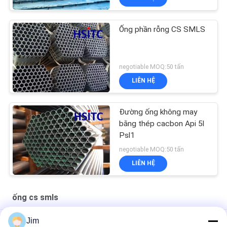
Ống phần rỗng CS SMLS
negotiable MOQ:50 tấn
LIÊN HỆ
Đường ống không may
bằng thép cacbon Api 5l
Psl1
negotiable MOQ:50 tấn
LIÊN HỆ
ống cs smls
Jim
Trạm thủy điện SCH80 CS SMLS ống dẫn đường phẳng