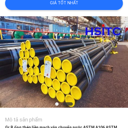
GIÁ TỐT NHẤT
LIÊN
HỆ
VỚI
CHÚNG
TÔI
TIN
TỨC
YÊU
Mô tả sản phẩm
Gr.B ống thép liền mạch vận chuyển nước ASTM A106 ASTM