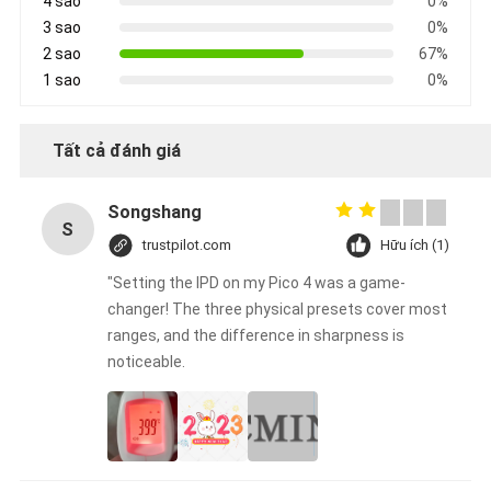
4 sao
0%
3 sao
0%
2 sao
67%
1 sao
0%
Tất cả đánh giá
Songshang
S
trustpilot.com
Hữu ích (1)
"Setting the IPD on my Pico 4 was a game-
changer! The three physical presets cover most
ranges, and the difference in sharpness is
noticeable.