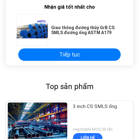
eye strain during long sessions. Highly
Nhận giá tốt nhất cho
recommend taking the time to set it up
properly!""The Pico 4's visual clarity is fantastic
Giao thông đường thủy GrB CS
once you dial in the IPD correctly. The manual
SMLS đường ống ASTM A179
adjustment is smooth, and finding that sweet
spot makes all the difference. No more eye
strain during long sessions. Highly recommend
Tiếp tục
taking the time to set it up properly!""The Pico
4's visual clarity is fantastic once you dial in the
IPD correctly. The manual adjustment is
smooth, and finding that sweet spot makes all
Top sản phẩm
the difference. No more eye strain during long
sessions. Highly r
3 inch CS SMLS ống
negotiable MOQ:50 tấn
LIÊN HỆ