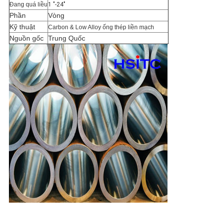
Đang quá liều
1 "-24"
Phần
Vòng
Kỹ thuật
Carbon & Low Alloy ống thép liền mạch
Nguồn gốc
Trung Quốc