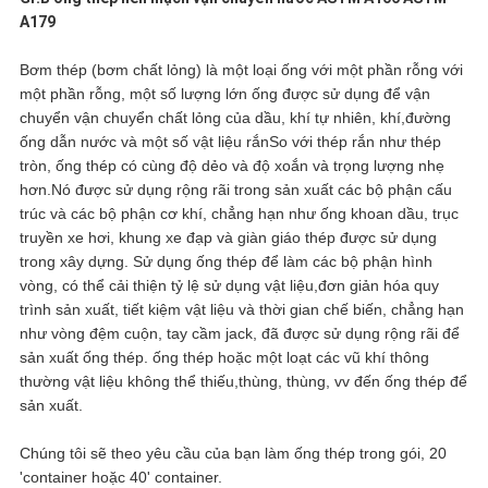
CẦU
A179
ĐẶT
Bơm thép (bơm chất lỏng) là một loại ống với một phần rỗng với
một phần rỗng, một số lượng lớn ống được sử dụng để vận
GIÁ
chuyển vận chuyển chất lỏng của dầu, khí tự nhiên, khí,đường
ống dẫn nước và một số vật liệu rắnSo với thép rắn như thép
tròn, ống thép có cùng độ dẻo và độ xoắn và trọng lượng nhẹ
SƠ
hơn.Nó được sử dụng rộng rãi trong sản xuất các bộ phận cấu
trúc và các bộ phận cơ khí, chẳng hạn như ống khoan dầu, trục
ĐỒ
truyền xe hơi, khung xe đạp và giàn giáo thép được sử dụng
trong xây dựng. Sử dụng ống thép để làm các bộ phận hình
TRANG
vòng, có thể cải thiện tỷ lệ sử dụng vật liệu,đơn giản hóa quy
trình sản xuất, tiết kiệm vật liệu và thời gian chế biến, chẳng hạn
WEB
như vòng đệm cuộn, tay cầm jack, đã được sử dụng rộng rãi để
sản xuất ống thép. ống thép hoặc một loạt các vũ khí thông
thường vật liệu không thể thiếu,thùng, thùng, vv đến ống thép để
sản xuất.
CHÍNH
Chúng tôi sẽ theo yêu cầu của bạn làm ống thép trong gói, 20
SÁCH
'container hoặc 40' container.