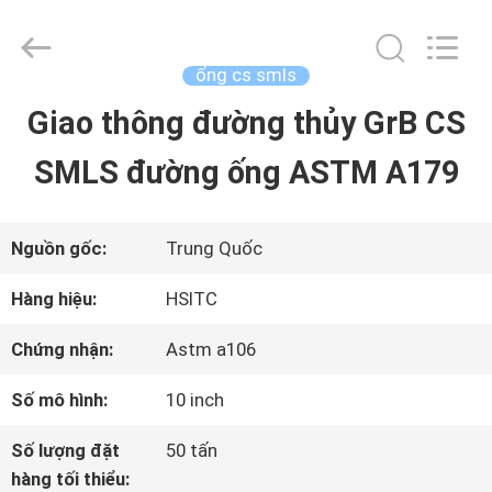
2025
Luox
Hebei
Synda
ống cs smls
International
Trade
Giao thông đường thủy GrB CS
NHÀ
Co.,Ltd.
All
Rights
SMLS đường ống ASTM A179
Reserved.
Developed
SẢN
by
ECER
PHẨM
Nguồn gốc:
Trung Quốc
Hàng hiệu:
HSITC
VỀ
Chứng nhận:
Astm a106
CHÚNG
Số mô hình:
10 inch
TÔI
Số lượng đặt
50 tấn
hàng tối thiểu: