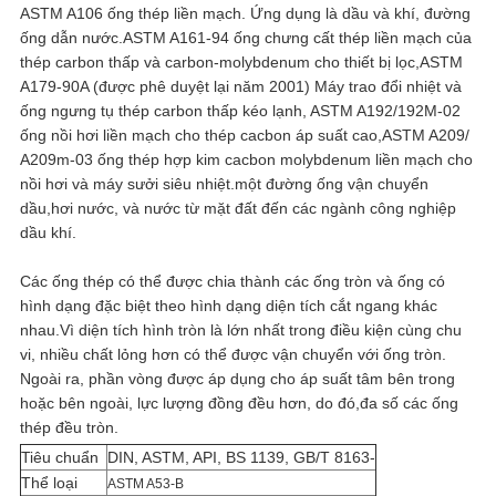
ASTM A106 ống thép liền mạch. Ứng dụng là dầu và khí, đường
BẢO
ống dẫn nước.ASTM A161-94 ống chưng cất thép liền mạch của
thép carbon thấp và carbon-molybdenum cho thiết bị lọc,ASTM
MẬT
A179-90A (được phê duyệt lại năm 2001) Máy trao đổi nhiệt và
ống ngưng tụ thép carbon thấp kéo lạnh, ASTM A192/192M-02
ống nồi hơi liền mạch cho thép cacbon áp suất cao,ASTM A209/
A209m-03 ống thép hợp kim cacbon molybdenum liền mạch cho
nồi hơi và máy sưởi siêu nhiệt.một đường ống vận chuyển
dầu,hơi nước, và nước từ mặt đất đến các ngành công nghiệp
dầu khí.
Các ống thép có thể được chia thành các ống tròn và ống có
hình dạng đặc biệt theo hình dạng diện tích cắt ngang khác
nhau.Vì diện tích hình tròn là lớn nhất trong điều kiện cùng chu
vi, nhiều chất lỏng hơn có thể được vận chuyển với ống tròn.
Ngoài ra, phần vòng được áp dụng cho áp suất tâm bên trong
hoặc bên ngoài, lực lượng đồng đều hơn, do đó,đa số các ống
thép đều tròn.
Tiêu chuẩn
DIN, ASTM, API, BS 1139, GB/T 8163-
Thể loại
ASTM A53-B