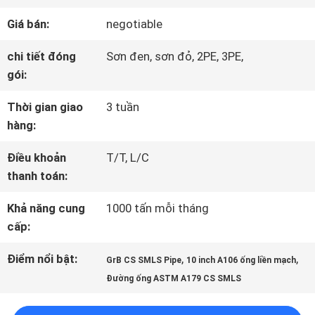
CHUYẾN
Giá bán:
negotiable
THAM
chi tiết đóng
Sơn đen, sơn đỏ, 2PE, 3PE,
QUAN
gói:
NHÀ
Thời gian giao
3 tuần
hàng:
MÁY
Điều khoản
T/T, L/C
thanh toán:
KIỂM
Khả năng cung
1000 tấn mỗi tháng
SOÁT
cấp:
CHẤT
Điểm nổi bật:
,
,
GrB CS SMLS Pipe
10 inch A106 ống liền mạch
Đường ống ASTM A179 CS SMLS
LƯỢNG