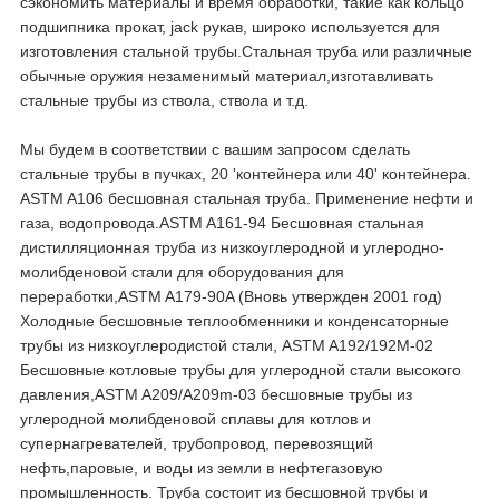
сэкономить материалы и время обработки, такие как кольцо
подшипника прокат, jack рукав, широко используется для
изготовления стальной трубы.Стальная труба или различные
обычные оружия незаменимый материал,изготавливать
стальные трубы из ствола, ствола и т.д.
Мы будем в соответствии с вашим запросом сделать
стальные трубы в пучках, 20 'контейнера или 40' контейнера.
ASTM A106 бесшовная стальная труба. Применение нефти и
газа, водопровода.ASTM A161-94 Бесшовная стальная
дистилляционная труба из низкоуглеродной и углеродно-
молибденовой стали для оборудования для
переработки,ASTM A179-90A (Вновь утвержден 2001 год)
Холодные бесшовные теплообменники и конденсаторные
трубы из низкоуглеродистой стали, ASTM A192/192M-02
Бесшовные котловые трубы для углеродной стали высокого
давления,ASTM A209/A209m-03 бесшовные трубы из
углеродной молибденовой сплавы для котлов и
супернагревателей, трубопровод, перевозящий
нефть,паровые, и воды из земли в нефтегазовую
промышленность. Труба состоит из бесшовной трубы и