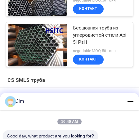
negotiable MOQ:50 тонн
КОНТАКТ
Бесшовная труба из
углеродистой стали Api
5l Psl1
negotiable MOQ:50 тонн
КОНТАКТ
CS SMLS труба
Гидроэлектростанции SCH80 CS SMLS трубы с плоским
Jim
нитевым концом
ASTM A106 Бесшовная схема 40 трубы API 5l Psl2
10:40 AM
6m Api 5l Astm A106 CS SMLS трубы для нефтегазовой
Good day, what product are you looking for?
промышленности