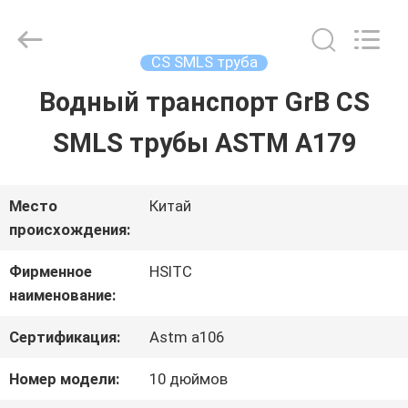
Hebei
Synda
International
Trade
CS SMLS труба
Co.,Ltd.
All
Водный транспорт GrB CS
ДОМОЙ
Rights
Reserved.
Developed
SMLS трубы ASTM A179
by
ECER
ПРОДУКТЫ
Место
Китай
происхождения:
О
Фирменное
HSITC
НАС
наименование:
Сертификация:
Astm a106
ЭКСКУРСИЯ
Номер модели:
10 дюймов
ПО