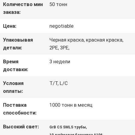
Количество мин
50 тонн
ЗАВОДУ
заказа:
Цена:
negotiable
КОНТРОЛЬ
Упаковывая
Черная краска, красная краска,
КАЧЕСТВА
детали:
2PE, 3PE,
Время
3 недели
СВЯЖИТЕСЬ
доставки:
С
Условия
T/T, L/C
НАМИ
оплаты:
Поставка
1000 тонн в месяц
способности:
НОВОСТИ
Высокий свет:
,
GrB CS SMLS трубы
,