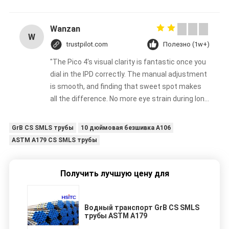
Wanzan
W
trustpilot.com
Полезно (1w+)
"The Pico 4's visual clarity is fantastic once you
dial in the IPD correctly. The manual adjustment
is smooth, and finding that sweet spot makes
all the difference. No more eye strain during long
sessions. Highly recommend taking the time to
set it up properly!""The Pico 4's visual clarity is
GrB CS SMLS трубы
10 дюймовая безшивка А106
fantastic once you dial in the IPD correctly. The
ASTM A179 CS SMLS трубы
manual adjustment is smooth, and finding that
sweet spot makes all the difference. No more
eye strain during long sessions. Highly
Получить лучшую цену для
recommend taking the time to set it up
properly!""The Pico 4's visual clarity is fantastic
Водный транспорт GrB CS SMLS
once you dial in the IPD correctly. The manual
трубы ASTM A179
adjustment is smooth, and finding that sweet