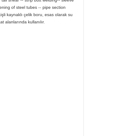
 tail shear -- strip butt welding-- sleeve
tening of steel tubes -- pipe section
işli kaynaklı çelik boru, esas olarak su
t alanlarında kullanılır.