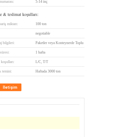
numarası:
5-14 inç
 & teslimat koşulları:
ariş miktarı:
100 ton
negotiable
 bilgileri:
Paketler veya Konteynerde Toplu
süresi:
1 hafta
koşulları:
L/C, T/T
k temini:
Haftada 3000 ton
İletişim