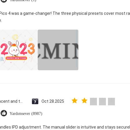
 Pico 4 was a game-changer! The three physical presets cover most ra
e.
Saint Vincent and the Grenadines
Oct 28.2025
Yardımsever (8987)
andles IPD adjustment. The manual slider is intuitive and stays securely