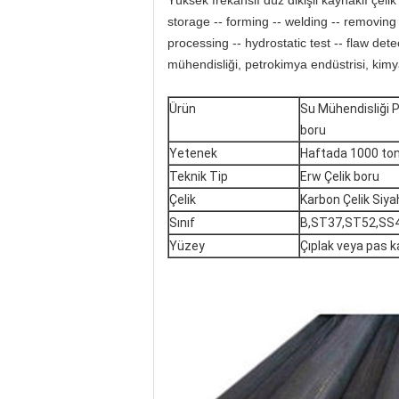
Yüksek frekanslı düz dikişli kaynaklı çelik 
storage -- forming -- welding -- removing bu
processing -- hydrostatic test -- flaw dete
mühendisliği, petrokimya endüstrisi, kimyas
Ürün
Su Mühendisliği 
boru
Yetenek
Haftada 1000 to
Teknik Tip
Erw Çelik boru
Çelik
Karbon Çelik Siya
Sınıf
B,ST37,ST52,SS
Yüzey
Çıplak veya pas k