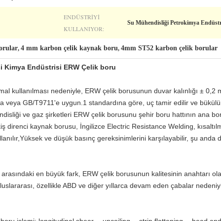
ENDÜSTRIYI
Su Mühendisliği Petrokimya Endüstr
KULLANIYOR:
orular
4 mm karbon çelik kaynak boru
4mm ST52 karbon çelik borular
,
,
i Kimya Endüstrisi ERW Çelik boru
al kullanılması nedeniyle, ERW çelik borusunun duvar kalınlığı ± 0,2 mm
 veya GB/T9711'e uygun.1 standardına göre, uç tamir edilir ve bükülür 
endisliği ve gaz şirketleri ERW çelik borusunu şehir boru hattının ana b
ş direnci kaynak borusu, İngilizce Electric Resistance Welding, kısaltı
llanılır,Yüksek ve düşük basınç gereksinimlerini karşılayabilir, şu anda 
su arasındaki en büyük fark, ERW çelik borusunun kalitesinin anahtarı 
uluslararası, özellikle ABD ve diğer yıllarca devam eden çabalar nedeniy