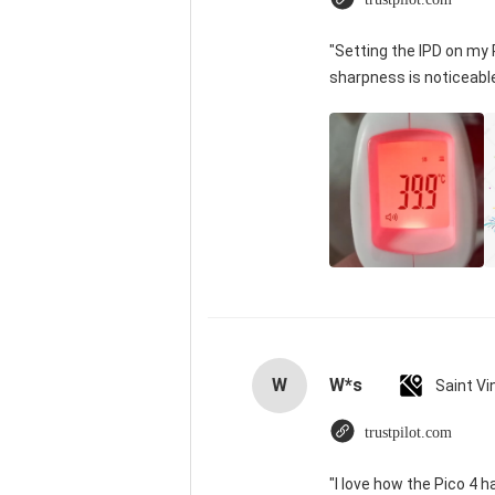
"Setting the IPD on my
sharpness is noticeabl
W
W*s
trustpilot.com
"I love how the Pico 4 h