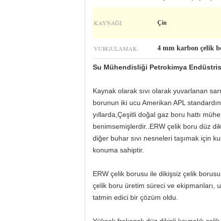
KAYNAĞI:
Çin
VURGULAMAK:
4 mm karbon çelik b
Su Mühendisliği Petrokimya Endüstris
Kaynak olarak sıvı olarak yuvarlanan sarm
borunun iki ucu Amerikan APL standardına
yıllarda,Çeşitli doğal gaz boru hattı müh
benimsemişlerdir..ERW çelik boru düz diki
diğer buhar sıvı nesneleri taşımak için ku
konuma sahiptir.
ERW çelik borusu ile dikişsiz çelik boru
çelik boru üretim süreci ve ekipmanları, 
tatmin edici bir çözüm oldu.