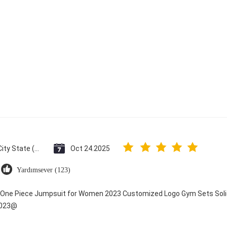
Vatican City State (Holy See)
Oct 24.2025
Yardımsever (123)
y One Piece Jumpsuit for Women 2023 Customized Logo Gym Sets Soli
2023@