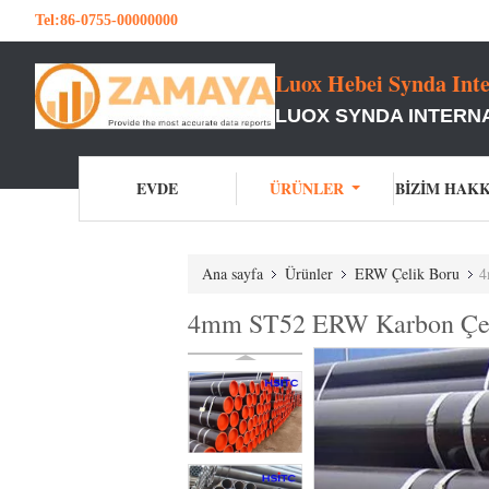
Tel:
86-0755-00000000
Luox Hebei Synda Inte
LUOX SYNDA INTERNA
EVDE
ÜRÜNLER
BIZIM HAK
Ana sayfa
Ürünler
ERW Çelik Boru
4
4mm ST52 ERW Karbon Çeli