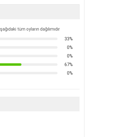
şağıdaki tüm oyların dağılımıdır
33%
0%
0%
67%
0%