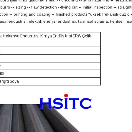
boru işlemi: longitudinal shear -- uncoiling -- strip flattening -- head and
rrs -- sizing -- flaw detection --flying cut -- initial inspection -- straigh
ction -- printing and coating -- finished productsYüksek frekanslı düz dik
al endüstrisi, elektrik enerjisi endüstrisi, tarımsal sulama, kentsel inşaa
Petrokimya Endüstrisi Kimya Endüstrisi ERW Çelik
n
h
400
arşıtı boya