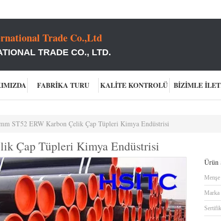
rnational Trade Co.,Ltd
TIONAL TRADE CO., LTD.
KIMIZDA
FABRIKA TURU
KALITE KONTROLÜ
BIZIMLE İLET
mm ST52 ERW Karbon Çelik Çap Tüpleri Kimya Endüstrisi
k Çap Tüpleri Kimya Endüstrisi
Ürün a
Menşe 
Marka 
Sertifi