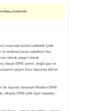
isi Kimya Endüstrisi
 civarında kontrol edilebilir.Çelik
ve teslimat süresi sabitlenir.Son
orusu olarak yaygın olarak
lmış olarak ERW, petrol, doğal gaz ve
dünyanın ulaşım boru alanında kilit bir
olan bir kaynak olmasıdır.Modern ERW
le, dikişsiz ERW çelik tüpü nispeten