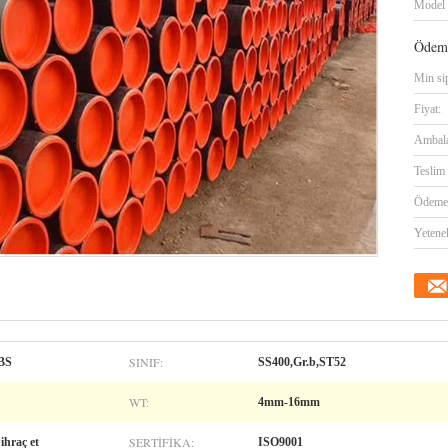
Model 
Ödeme
Min sip
Fiyat:
Ambalaj
Teslim 
Ödeme 
Yetene
SINIF:
BS
SS400,Gr.b,ST52
WT:
4mm-16mm
SERTIFIKA:
ihraç et
ISO9001