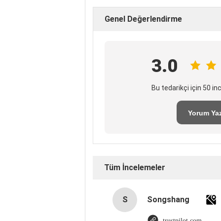
Genel Değerlendirme
3.0
Bu tedarikçi için 50 i
Yorum Ya
Tüm İncelemeler
S
Songshang
trustpilot.com