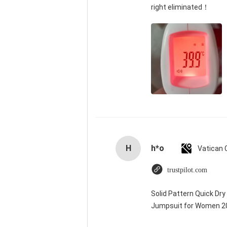
right eliminated！
H
h*o
trustpilot.com
Solid Pattern Quick Dr
Jumpsuit for Women 