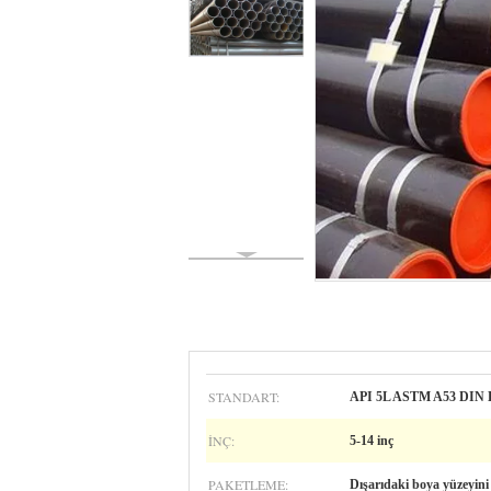
STANDART:
API 5L ASTM A53 DIN 
İNÇ:
5-14 inç
PAKETLEME:
Dışarıdaki boya yüzeyini 