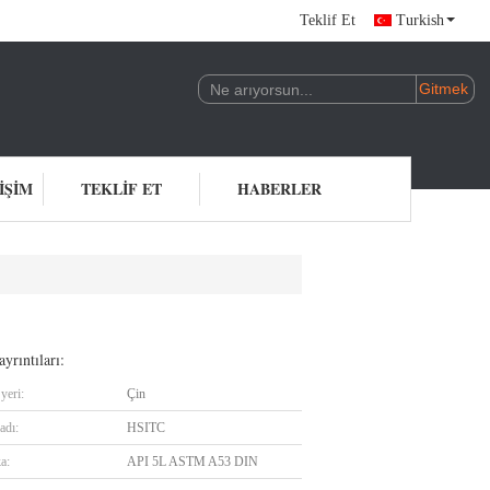
Teklif Et
Turkish
IŞIM
TEKLIF ET
HABERLER
yrıntıları:
yeri:
Çin
adı:
HSITC
ka:
API 5L ASTM A53 DIN