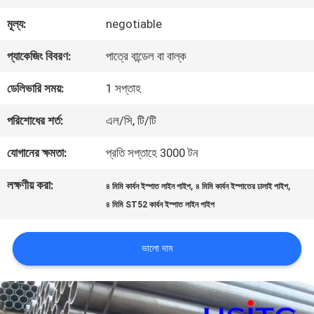
মূল্য:
negotiable
গুণমান
প্যাকেজিং বিবরণ:
পাত্রে বান্ডেল বা বাল্ক
নিয়ন্ত্রণ
ডেলিভারি সময়:
1 সপ্তাহ
আমাদের
পরিশোধের শর্ত:
এল/সি, টি/টি
সাথে
যোগানের ক্ষমতা:
প্রতি সপ্তাহে 3000 টন
যোগাযোগ
লক্ষণীয় করা:
,
,
৪ মিমি কার্বন ইস্পাত লাইন পাইপ
৪ মিমি কার্বন ইস্পাতের ঢালাই পাইপ
৪ মিমি ST52 কার্বন ইস্পাত লাইন পাইপ
খবর
ভালো দাম
একটি