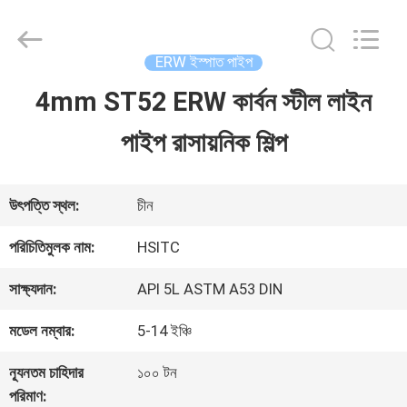
Luox
Hebei
Synda
International
ERW ইস্পাত পাইপ
Trade
Co.,Ltd.
4mm ST52 ERW কার্বন স্টীল লাইন
বাড়ি
All
Rights
Reserved.
পাইপ রাসায়নিক শিল্প
Developed
by
পণ্য
ECER
উৎপত্তি স্থল:
চীন
আমাদের
পরিচিতিমুলক নাম:
HSITC
সম্বন্ধে
সাক্ষ্যদান:
API 5L ASTM A53 DIN
মডেল নম্বার:
5-14 ইঞ্চি
কারখানা
ন্যূনতম চাহিদার
১০০ টন
পরিদর্শন
পরিমাণ: