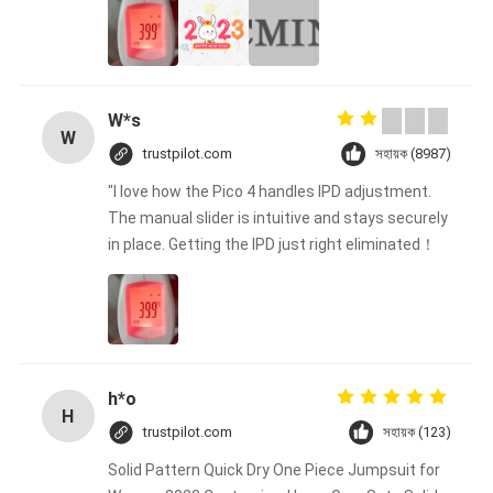
W*s
W
trustpilot.com
সহায়ক (8987)
"I love how the Pico 4 handles IPD adjustment.
The manual slider is intuitive and stays securely
in place. Getting the IPD just right eliminated！
h*o
H
trustpilot.com
সহায়ক (123)
Solid Pattern Quick Dry One Piece Jumpsuit for