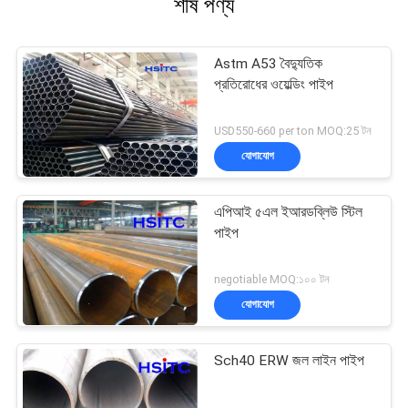
শীর্ষ পণ্য
Astm A53 বৈদ্যুতিক
প্রতিরোধের ওয়েল্ডিং পাইপ
USD550-660 per ton MOQ:25 টন
যোগাযোগ
এপিআই ৫এল ইআরডব্লিউ স্টিল
পাইপ
negotiable MOQ:১০০ টন
যোগাযোগ
Sch40 ERW জল লাইন পাইপ