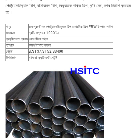
পেট্রোকেমিক্যাল শিল্প, রাসায়নিক শিল্প, বৈদ্যুতিক শক্তি শিল্প, কৃষি সেচ, নগর নির্মাণে ব্যবহৃত
হয়।
পণ্য
জল প্রকৌশল পেট্রোকেমিক্যাল শিল্প রাসায়নিক শিল্প ERW ইস্পাত পাইপ
সক্ষমতা
প্রতি সপ্তাহে 1000 টন
প্রযুক্তিগত প্রকার
এয়ার স্টিল পাইপ
ইস্পাত
কার্বন ইস্পাত কালো
গ্রেড
B,ST37,ST52,SS400
উপরিভাগ
খালি বা অ্যান্টি-রস্ট পেইন্ট