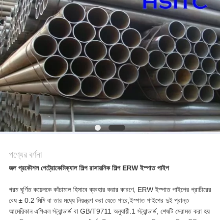
উদ্ধৃতি
অনুরোধ
করুন
সাইট
ম্যাপ
গোপনীয়তা
পণ্যের বর্ণনা
নীতি
জল প্রকৌশল পেট্রোকেমিক্যাল শিল্প রাসায়নিক শিল্প ERW ইস্পাত পাইপ
গরম ঘূর্ণিত কয়েলকে কাঁচামাল হিসাবে ব্যবহার করার কারণে, ERW ইস্পাত পাইপের প্রাচীরের
বেধ ± 0.2 মিমি বা তার মধ্যে নিয়ন্ত্রণ করা যেতে পারে,ইস্পাত পাইপের দুই প্রান্ত
আমেরিকান এপিএল স্ট্যান্ডার্ড বা GB/T9711 অনুযায়ী.1 স্ট্যান্ডার্ড, শেষটি মেরামত করা হয়