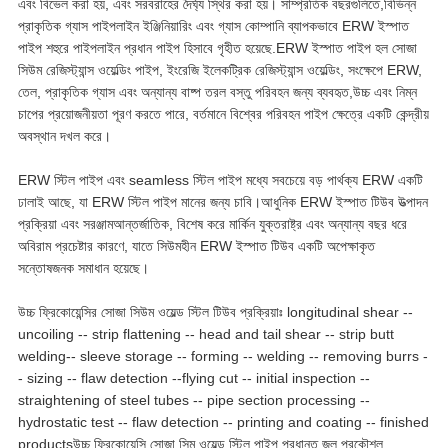
এবং বিভেল করা হয়, এবং সরবরাহের দৈর্ঘ্য স্থির করা হয়। সাম্প্রতিক বছরগুলিতে,বিভিন্ন
প্রাকৃতিক গ্যাস পাইপলাইন ইঞ্জিনিয়ারিং এবং গ্যাস কোম্পানি ব্যাপকভাবে ERW ইস্পাত
পাইপ শহুরে পাইপলাইন প্রধান পাইপ হিসাবে গৃহীত হয়েছে.ERW ইস্পাত পাইপ হল সোজা
সিউম রেজিস্ট্যান্স ওয়েল্ডিং পাইপ, ইংরেজি ইলেকট্রিক রেজিস্ট্যান্স ওয়েল্ডিং, সংক্ষেপে ERW,
তেল, প্রাকৃতিক গ্যাস এবং অন্যান্য বাষ্প তরল বস্তু পরিবহন জন্য ব্যবহৃত,উচ্চ এবং নিম্ন
চাপের প্রয়োজনীয়তা পূরণ করতে পারে, বর্তমানে বিশ্বের পরিবহন পাইপ ক্ষেত্রে একটি কেন্দ্রীয়
অবস্থান দখল করে।
ERW স্টিল পাইপ এবং seamless স্টিল পাইপ মধ্যে সবচেয়ে বড় পার্থক্য ERW একটি
ঢালাই আছে, যা ERW স্টিল পাইপ মানের জন্য চাবি।আধুনিক ERW ইস্পাত টিউব উত্পাদন
প্রক্রিয়া এবং সরঞ্জামআন্তর্জাতিক, বিশেষ করে মার্কিন যুক্তরাষ্ট্র এবং অন্যান্য বছর ধরে
অবিরাম প্রচেষ্টার কারণে, যাতে সিউমহীন ERW ইস্পাত টিউব একটি অপেক্ষাকৃত
সন্তোষজনক সমাধান হয়েছে।
উচ্চ ফ্রিকোয়েন্সির সোজা সিউম ওয়েল্ড স্টিল টিউব প্রক্রিয়াঃ longitudinal shear --
uncoiling -- strip flattening -- head and tail shear -- strip butt
welding-- sleeve storage -- forming -- welding -- removing burrs -
- sizing -- flaw detection --flying cut -- initial inspection --
straightening of steel tubes -- pipe section processing --
hydrostatic test -- flaw detection -- printing and coating -- finished
productsউচ্চ ফ্রিকোয়েন্সি সোজা সিম ওয়েল্ড স্টিল পাইপ প্রধানত জল প্রকৌশল,