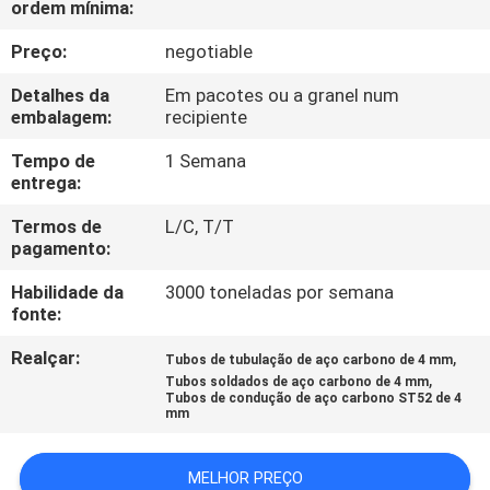
ordem mínima:
CONTROLE
Preço:
negotiable
DE
Detalhes da
Em pacotes ou a granel num
embalagem:
recipiente
QUALIDADE
Tempo de
1 Semana
entrega:
CONTACTE-
Termos de
L/C, T/T
NOS
pagamento:
Habilidade da
3000 toneladas por semana
NOTÍCIAS
fonte:
Realçar:
,
Tubos de tubulação de aço carbono de 4 mm
SOLICITE UM
,
Tubos soldados de aço carbono de 4 mm
Tubos de condução de aço carbono ST52 de 4
ORÇAMENTO
mm
MAPA
MELHOR PREÇO