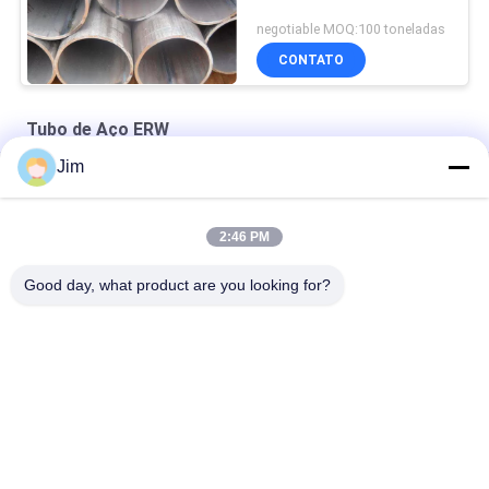
negotiable MOQ:100 toneladas
CONTATO
Tubo de Aço ERW
Jim
Astm A53 Gr.B 4" Sch60 ERW Tubos de aço a vapor preto
8" Resistência Elétrica Tubos Soldados Fim Soldado
2:46 PM
API 5L Indução Soldado 10" ERW Tubos de Aço Água
Good day, what product are you looking for?
Categorias populares
Todos
Tubo CS SMLS
Tubo De Aço ERW
Tubulação De Aço 
Tubulação De Aço 
De LSAW
De SSAW