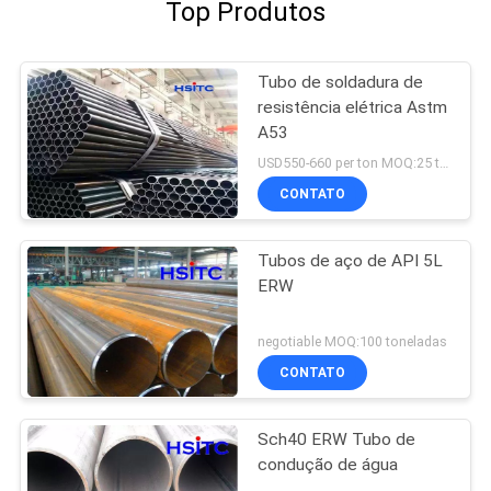
Top Produtos
Tubo de soldadura de
resistência elétrica Astm
A53
USD550-660 per ton MOQ:25 toneladas
CONTATO
Tubos de aço de API 5L
ERW
negotiable MOQ:100 toneladas
CONTATO
Sch40 ERW Tubo de
condução de água