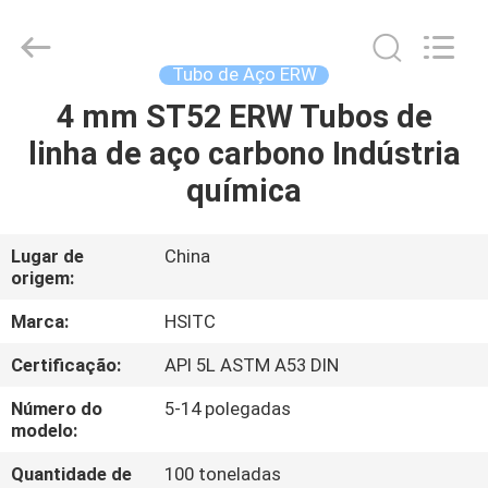
Synda
International
Trade
Co.,Ltd.
All
Tubo de Aço ERW
Rights
Reserved.
Developed
4 mm ST52 ERW Tubos de
PARA
by
ECER
linha de aço carbono Indústria
CASA
química
PRODUTOS
Lugar de
China
origem:
SOBRE
NÓS
Marca:
HSITC
Certificação:
API 5L ASTM A53 DIN
VISITA
Número do
5-14 polegadas
À
modelo:
FÁBRICA
Quantidade de
100 toneladas