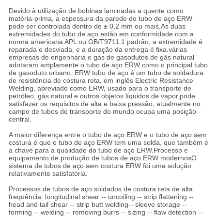
Devido à utilização de bobinas laminadas a quente como
matéria-prima, a espessura da parede do tubo de aço ERW
pode ser controlada dentro de ± 0,2 mm ou mais,As duas
extremidades do tubo de aço estão em conformidade com a
norma americana APL ou GB/T9711.1 padrão, a extremidade é
reparada e desviada, e a duração da entrega é fixa.várias
empresas de engenharia e gás de gasodutos de gás natural
adotaram amplamente o tubo de aço ERW como o principal tubo
de gasoduto urbano. ERW tubo de aço é um tubo de soldadura
de resistência de costura reta, em inglês Electric Resistance
Welding, abreviado como ERW, usado para o transporte de
petróleo, gás natural e outros objetos líquidos de vapor,pode
satisfazer os requisitos de alta e baixa pressão, atualmente no
campo de tubos de transporte do mundo ocupa uma posição
central.
A maior diferença entre o tubo de aço ERW e o tubo de aço sem
costura é que o tubo de aço ERW tem uma solda, que também é
a chave para a qualidade do tubo de aço ERW.Processo e
equipamento de produção de tubos de aço ERW modernosO
sistema de tubos de aço sem costura ERW foi uma solução
relativamente satisfatória.
Processos de tubos de aço soldados de costura reta de alta
frequência: longitudinal shear -- uncoiling -- strip flattening --
head and tail shear -- strip butt welding-- sleeve storage --
forming -- welding -- removing burrs -- sizing -- flaw detection --