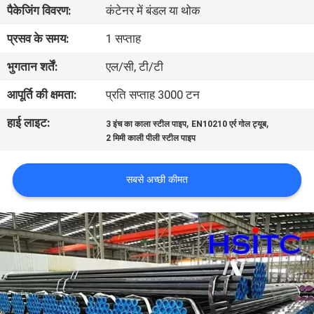
पैकेजिंग विवरण:
कंटेनर में बंडल या थोक
गुणवत्ता
प्रसव के समय:
1 सप्ताह
नियंत्रण
भुगतान शर्तें:
एल/सी, टी/टी
आपूर्ति की क्षमता:
प्रति सप्ताह 3000 टन
हमसे
हाई लाइट:
,
,
3 इंच का काला स्टील पाइप
EN10210 एर्र गोल ट्यूब
संपर्क
2 मिमी काली पीली स्टील पाइप
करें
सबसे अच्छी कीमत
समाचार
बोली
मांगें