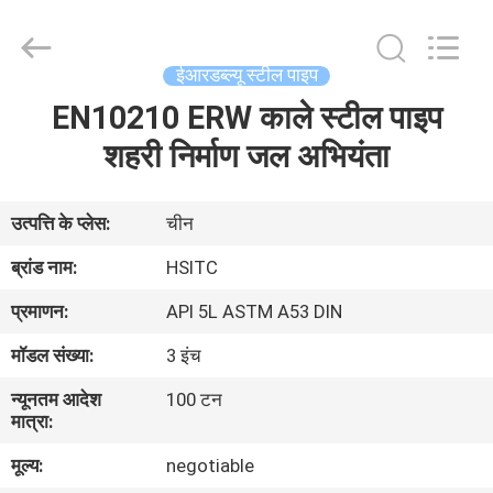
Synda
International
Trade
Co.,Ltd.
All
ईआरडब्ल्यू स्टील पाइप
Rights
Reserved.
Developed
EN10210 ERW काले स्टील पाइप
घर
by
ECER
शहरी निर्माण जल अभियंता
उत्पाद
उत्पत्ति के प्लेस:
चीन
हमारे
ब्रांड नाम:
HSITC
बारे
प्रमाणन:
API 5L ASTM A53 DIN
में
मॉडल संख्या:
3 इंच
न्यूनतम आदेश
100 टन
कारखाने
मात्रा:
का
मूल्य:
negotiable
दौरा