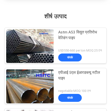
शीर्ष उत्पाद
Astm A53 विद्युत प्रतिरोध
वेल्डिंग पाइप
USD550-660 per ton MOQ:25 टन
संपर्क
एपीआई 5एल ईआरडब्ल्यू स्टील
पाइप
negotiable MOQ:100 टन
संपर्क