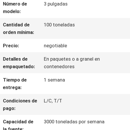
Número de
3 pulgadas
POR
modelo:
LA
Cantidad de
100 toneladas
FÁBRICA
orden mínima:
Precio:
negotiable
CONTROL
Detalles de
En paquetes o a granel en
DE
empaquetado:
contenedores
CALIDAD
Tiempo de
1 semana
entrega:
CONTACTA
Condiciones de
L/C, T/T
pago:
CON
Capacidad de
3000 toneladas por semana
NOSOTROS
la fuente: