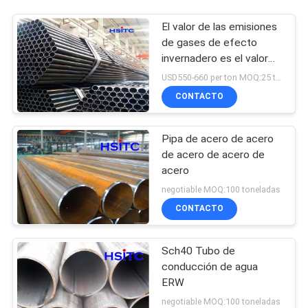
El valor de las emisiones
de gases de efecto
invernadero es el valor
de las emisiones de
USD550-660 per ton MOQ:25 toneladas
gases de efecto
CONTACTO
invernadero.
Pipa de acero de acero
de acero de acero de
acero
negotiable MOQ:100 toneladas
CONTACTO
Sch40 Tubo de
conducción de agua
ERW
negotiable MOQ:100 toneladas