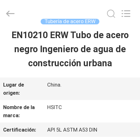
©
2021
-
2025
Tubería de acero ERW
Luox
Hebei
EN10210 ERW Tubo de acero
EN
Synda
International
Trade
negro Ingeniero de agua de
CASA.
Co.,Ltd.
All
Rights
construcción urbana
Reserved.
PRODUCTOS
Developed
by
ECER
Lugar de
China.
origen:
SOBRE
Nombre de la
HSITC
NOSOTROS
marca:
Certificación:
API 5L ASTM A53 DIN
RECORRIDO