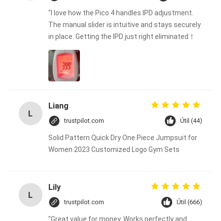
"I love how the Pico 4 handles IPD adjustment.
The manual slider is intuitive and stays securely
in place. Getting the IPD just right eliminated！
Liang
L
trustpilot.com
Útil (44)
Solid Pattern Quick Dry One Piece Jumpsuit for
Women 2023 Customized Logo Gym Sets
Lily
L
trustpilot.com
Útil (666)
"Great value for money. Works perfectly and