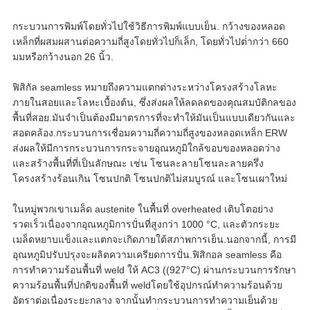
กระบวนการพิมพ์โดยทั่วไปใช้วิธีการพิมพ์แบบเย็น. กว้างของหลอด
เหล็กที่ผสมผสานต่อความถี่สูงโดยทั่วไปก็เล็ก, โดยทั่วไปต่ํากว่า 660
มมหรือกว้างนอก 26 นิ้ว.
ฟิสิกัล seamless หมายถึงความแตกต่างระหว่างโครงสร้างโลหะ
ภายในสอยและโลหะเบื้องต้น, ซึ่งส่งผลให้ลดลดของคุณสมบัติกลของ
พื้นที่สอย.มันจําเป็นต้องมีมาตรการที่จะทําให้มันเป็นแบบเดียวกันและ
สอดคล้อง.กระบวนการเชื่อมความถี่ความถี่สูงของหลอดเหล็ก ERW
ส่งผลให้มีการกระบวนการกระจายอุณหภูมิใกล้ขอบของหลอดว่าง
และสร้างพื้นที่ที่เป็นลักษณะ เช่น โซนละลายโซนละลายครึ่ง
โครงสร้างร้อนเกิน โซนปกติ โซนปกติไม่สมบูรณ์ และโซนเผาใหม่
ในหมู่พวกเขาเมล็ด austenite ในพื้นที่ overheated เติบโตอย่าง
รวดเร็วเนื่องจากอุณหภูมิการปั่นที่สูงกว่า 1000 °C, และตัวกระยะ
เมล็ดหยาบแข็งและแตกจะเกิดภายใต้สภาพการเย็น.นอกจากนี้, การมี
อุณหภูมิปรับปรุงจะผลิตความเครียดการปั่น.ฟิสิกอล seamless คือ
การทําความร้อนพื้นที่ weld ให้ AC3 ((927°C) ผ่านกระบวนการรักษา
ความร้อนพื้นที่ปกติของพื้นที่ weldโดยใช้อุปกรณ์ทําความร้อนด้วย
อัตราต่อเนื่องระยะกลาง จากนั้นทํากระบวนการทําความเย็นด้วย