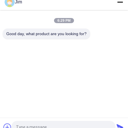
Jim
Astm A53 Gr.B 4" Sch60 ERW ท่อเหล็ก Steam สีดํา
6:29 PM
8" ความต้านทานไฟฟ้า ท่อผสมผสาน ท่อผสมผสาน ปลายเบฟ
Good day, what product are you looking for?
API 5L อินดูชัน Weldered 10 "ERW ท่อเหล็กน้ํา
หมวดหมู่ยอดนิยม
ทั้งหมด
Cs Smls ท่อ
ERW ท่อเหล็ก
ท่อเหล็ก LSAW
SSAW ท่อเหล็ก
อุปกรณ์ท่อเหล็ก
ข้องอท่อเหล็กคาร์บอน
คาร์บอน
หน้าแปลนเหล็ก