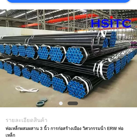
ขอคํา
อ้างอิง
แผนผัง
เว็บไซต์
นโยบาย
ความ
เป็น
ส่วน
รายละเอียดสินค้า
ตัว
ท่อเหล็กผสมผสาน 3 นิ้ว การก่อสร้างเมือง วิศวกรรมน้ํา ERW ท่อ
เหล็ก