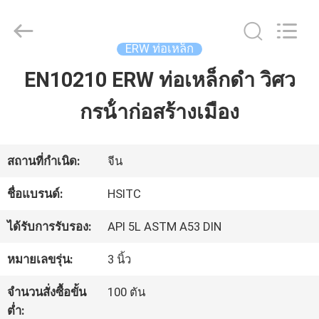
Luox
Hebei
Synda
International
ERW ท่อเหล็ก
Trade
Co.,Ltd.
EN10210 ERW ท่อเหล็กดํา วิศว
บ้าน
All
Rights
Reserved.
กรน้ําก่อสร้างเมือง
Developed
by
สินค้า
ECER
สถานที่กำเนิด:
จีน
เกี่ยว
ชื่อแบรนด์:
HSITC
กับ
ได้รับการรับรอง:
API 5L ASTM A53 DIN
เรา
หมายเลขรุ่น:
3 นิ้ว
จำนวนสั่งซื้อขั้น
100 ตัน
ทัวร์
ต่ำ: