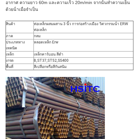
อากาศ ความยาว 60m และความเร็ว 20m/min จากนั้นทําความเย็น
ด้วยน้ําเมื่อจําเป็น
สินค้า
ท่อเหล็กผสมผสาน 3 นิ้ว การก่อสร้างเมือง วิศวกรรมน้ํา ERW
ท่อเหล็ก
ภาค
กลม
ประเภททาง
หลอดเหล็ก Erw
เทคนิค
เหล็ก
เหล็กคาร์บอน สีดํา
เกรด
B,ST37,ST52,SS400
พื้นที่
สีเปลือกหรือสีกันสนิม