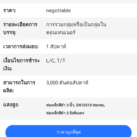
โรงงาน
ราคา:
negotiable
รายละเอียดการ
การรวมกลุ่มหรือเป็นกลุ่มใน
การ
บรรจุ:
คอนเทนเนอร์
ควบคุม
เวลาการส่งมอบ:
1 สัปดาห์
คุณภาพ
เงื่อนไขการชำระ
L/C, T/T
เงิน:
ติดต่อ
สามารถในการ
3,000 ตันต่อสัปดาห์
ผลิต:
เรา
แสงสูง:
,
,
ท่อเหล็กสีดํา 3 นิ้ว
EN10210 ท่อกลม
ท่อเหล็กสีดํา 2 มิลลิเมตร
ข่าว
ราคาถูกที่สุด