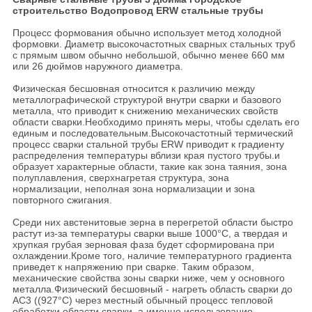
строительство Водопровод ERW стальные трубы
Процесс формования обычно использует метод холодной
формовки. Диаметр высокочастотных сварных стальных труб
с прямым швом обычно небольшой, обычно менее 660 мм
или 26 дюймов наружного диаметра.
Физическая бесшовная относится к различию между
металлографической структурой внутри сварки и базового
металла, что приводит к снижению механических свойств
области сварки.Необходимо принять меры, чтобы сделать его
единым и последовательным.Высокочастотный термический
процесс сварки стальной трубы ERW приводит к градиенту
распределения температуры вблизи края пустого трубы.и
образует характерные области, такие как зона таяния, зона
полуплавления, сверхнагретая структура, зона
нормализации, неполная зона нормализации и зона
повторного сжигания.
Среди них австенитовые зерна в перегретой области быстро
растут из-за температуры сварки выше 1000°C, а твердая и
хрупкая грубая зерновая фаза будет сформирована при
охлаждении.Кроме того, наличие температурного градиента
приведет к напряжению при сварке. Таким образом,
механические свойства зоны сварки ниже, чем у основного
металла.Физический бесшовный - нагреть область сварки до
AC3 ((927°C) через местный обычный процесс тепловой
обработки области сварки, а именно использование