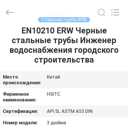
Synda
International
Trade
Co.,Ltd.
All
Стальная труба ВПВ
Rights
Reserved.
Developed
EN10210 ERW Черные
ДОМОЙ
by
ECER
стальные трубы Инженер
ПРОДУКТЫ
водоснабжения городского
строительства
О
НАС
Место
Китай
происхождения:
ЭКСКУРСИЯ
Фирменное
HSITC
наименование:
ПО
Сертификация:
API 5L ASTM A53 DIN
ЗАВОДУ
Номер модели:
3 дюйма