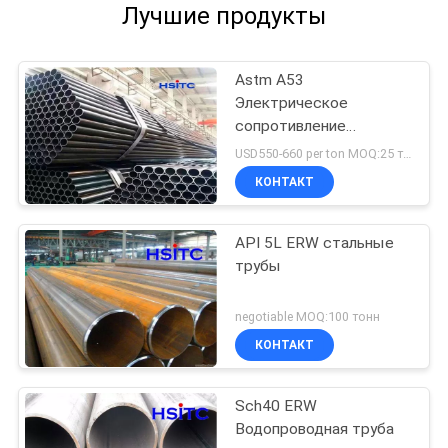
Лучшие продукты
Astm A53
Электрическое
сопротивление
сварные трубы
USD550-660 per ton MOQ:25 тонн
КОНТАКТ
API 5L ERW стальные
трубы
negotiable MOQ:100 тонн
КОНТАКТ
Sch40 ERW
Водопроводная труба