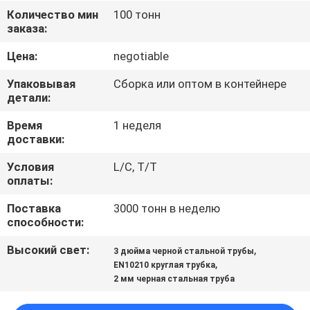
КОНТРОЛЬ
Количество мин
100 тонн
заказа:
КАЧЕСТВА
Цена:
negotiable
СВЯЖИТЕСЬ
Упаковывая
Сборка или оптом в контейнере
С
детали:
НАМИ
Время
1 неделя
доставки:
НОВОСТИ
Условия
L/C, T/T
оплаты:
Поставка
3000 тонн в неделю
ЗАПРОСИТЕ
способности:
ЦИТАТУ
Высокий свет:
,
3 дюйма черной стальной трубы
,
EN10210 круглая трубка
КАРТА
2 мм черная стальная труба
САЙТА