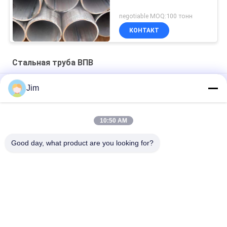
negotiable MOQ:100 тонн
КОНТАКТ
Стальная труба ВПВ
Astm A53 Gr.B 4" Sch60 ERW Стальная труба парная черная
Jim
8" электрическое сопротивление сварные трубы сварные
конец
10:50 AM
API 5L Индукционная сварка 10 "ERW стальной трубы воды
Good day, what product are you looking for?
Популярные категории
Все
Стальная Труба 
CS SMLS Труба
ВПВ